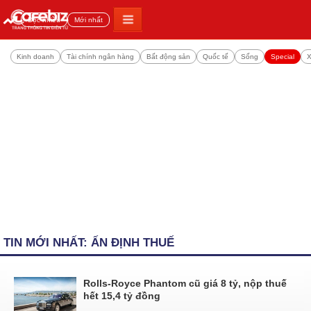
Đọc nhiều
Mới nhất
Kinh doanh
Tài chính ngân hàng
Bất động sản
Quốc tế
Sống
Special
X
TIN MỚI NHẤT: ẤN ĐỊNH THUẾ
Rolls-Royce Phantom cũ giá 8 tỷ, nộp thuế
hết 15,4 tỷ đồng