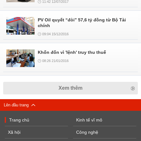
11:42 12/07/2017
PV Oil quyết “đòi” 57,6 tỷ đồng từ Bộ Tài
chính
09:04 15/12/2016
Khốn đốn vì 'lệnh' truy thu thuế
08:26 21/01/2016
Xem thêm
Lên đầu trang
Trang chủ
Kinh tế vĩ mô
Xã hội
Công nghệ