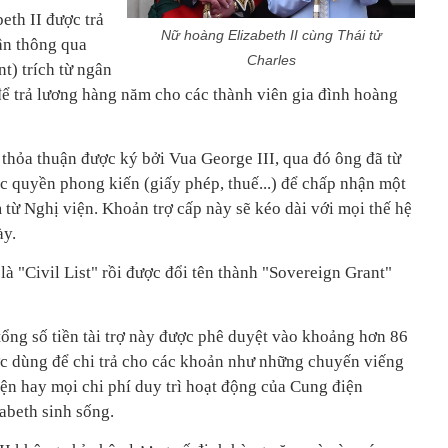
eth II được trả
Nữ hoàng Elizabeth II cùng Thái tử
ân thông qua
Charles
t) trích từ ngân
để trả lương hàng năm cho các thành viên gia đình hoàng
 thỏa thuận được ký bởi Vua George III, qua đó ông đã từ
c quyền phong kiến (giấy phép, thuế...) để chấp nhận một
từ Nghị viện. Khoản trợ cấp này sẽ kéo dài với mọi thế hệ
ày.
à "Civil List" rồi được đổi tên thành "Sovereign Grant"
ng số tiền tài trợ này được phê duyệt vào khoảng hơn 86
c dùng để chi trả cho các khoản như những chuyến viếng
iện hay mọi chi phí duy trì hoạt động của Cung điện
beth sinh sống.