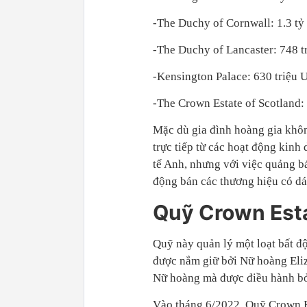
-The Duchy of Cornwall: 1.3 t
-The Duchy of Lancaster: 748 
-Kensington Palace: 630 triệu
-The Crown Estate of Scotland:
Mặc dù gia đình hoàng gia khô
trực tiếp từ các hoạt động kin
tế Anh, nhưng với việc quảng bá
động bán các thương hiệu có dá
Quỹ Crown Est
Quỹ này quản lý một loạt bất đ
được nắm giữ bởi Nữ hoàng Eliza
Nữ hoàng mà được điều hành bở
Vào tháng 6/2022, Quỹ Crown Es