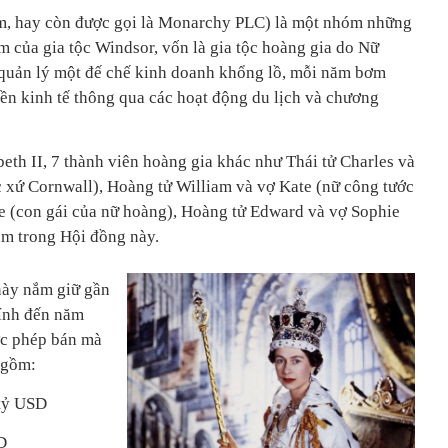
m, hay còn được gọi là Monarchy PLC) là một nhóm những
ăm của gia tộc Windsor, vốn là gia tộc hoàng gia do Nữ
quản lý một đế chế kinh doanh khổng lồ, mỗi năm bơm
ền kinh tế thông qua các hoạt động du lịch và chương
eth II, 7 thành viên hoàng gia khác như Thái tử Charles và
 xứ Cornwall), Hoàng tử William và vợ Kate (nữ công tước
 (con gái của nữ hoàng), Hoàng tử Edward và vợ Sophie
ằm trong Hội đồng này.
này nắm giữ gần
tính đến năm
ợc phép bán mà
 gồm:
 tỷ USD
D