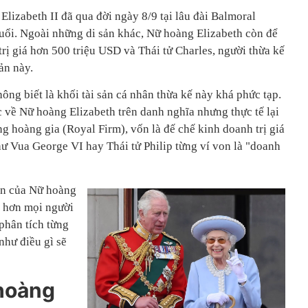
lizabeth II đã qua đời ngày 8/9 tại lâu đài Balmoral
tuổi. Ngoài những di sản khác, Nữ hoàng Elizabeth còn để
 trị giá hơn 500 triệu USD và Thái tử Charles, người thừa kế
ản này.
ng biết là khối tài sản cá nhân thừa kế này khá phức tạp.
c về Nữ hoàng Elizabeth trên danh nghĩa nhưng thực tế lại
g hoàng gia (Royal Firm), vốn là đế chế kinh doanh trị giá
ư Vua George VI hay Thái tử Philip từng ví von là "doanh
sản của Nữ hoàng
p hơn mọi người
 phân tích từng
như điều gì sẽ
hoàng