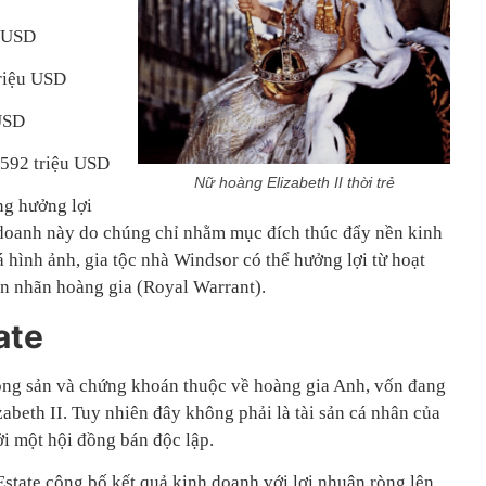
ỷ USD
triệu USD
 USD
 592 triệu USD
Nữ hoàng Elizabeth II thời trẻ
ng hưởng lợi
h doanh này do chúng chỉ nhằm mục đích thúc đẩy nền kinh
 hình ảnh, gia tộc nhà Windsor có thể hưởng lợi từ hoạt
n nhãn hoàng gia (Royal Warrant).
ate
ộng sản và chứng khoán thuộc về hoàng gia Anh, vốn đang
beth II. Tuy nhiên đây không phải là tài sản cá nhân của
i một hội đồng bán độc lập.
tate công bố kết quả kinh doanh với lợi nhuận ròng lên