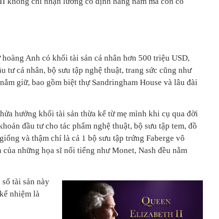
II không chỉ nhận lương cố định hàng năm mà còn có
n
ữ hoàng Anh có khối tài sản cá nhân hơn 500 triệu USD,
u tư cá nhân, bộ sưu tập nghệ thuật, trang sức cũng như
nắm giữ, bao gồm biệt thự Sandringham House và lâu đài
hửa hưởng khối tài sản thừa kế từ mẹ mình khi cụ qua đời
oản đầu tư cho tác phẩm nghệ thuật, bộ sưu tập tem, đồ
giống và thậm chí là cả 1 bộ sưu tập trứng Faberge vô
nh của những họa sĩ nổi tiếng như Monet, Nash đều nằm
số tài sản này
kế nhiệm là