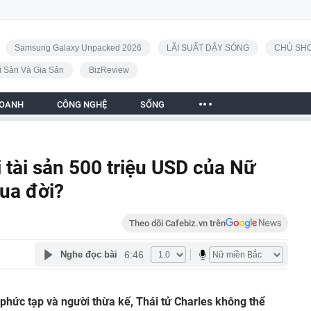
Samsung Galaxy Unpacked 2026
LÃI SUẤT DẬY SÓNG
CHỦ SHO
i Sản Và Gia Sản
BizReview
DOANH
CÔNG NGHỆ
SỐNG
 tài sản 500 triệu USD của Nữ
ua đời?
Theo dõi Cafebiz.vn trên
6:46
Nghe đọc bài
phức tạp và người thừa kế, Thái tử Charles không thể