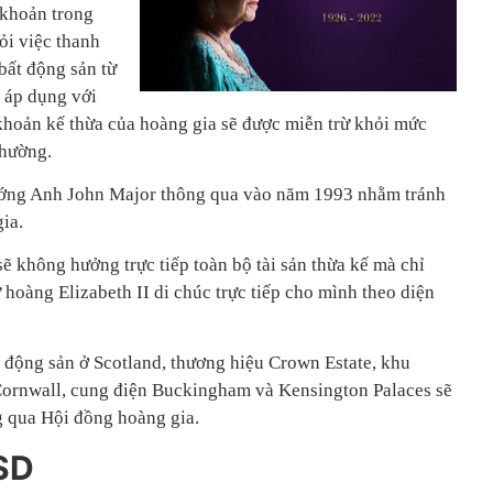
 khoản trong
ỏi việc thanh
bất động sản từ
 áp dụng với
 khoản kế thừa của hoàng gia sẽ được miễn trừ khỏi mức
thường.
ướng Anh John Major thông qua vào năm 1993 nhằm tránh
ia.
sẽ không hưởng trực tiếp toàn bộ tài sản thừa kế mà chỉ
oàng Elizabeth II di chúc trực tiếp cho mình theo diện
t động sản ở Scotland, thương hiệu Crown Estate, khu
Cornwall, cung điện Buckingham và Kensington Palaces sẽ
g qua Hội đồng hoàng gia.
SD