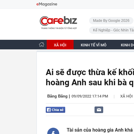
Bỏ qua điều hướng
CafeBiz - Trang chủ
Made By Google 2026
Kế Nghiệp - Góc Nhìn Tà
XÃ HỘI
KINH TẾ VĨ MÔ
KINH 
Ai sẽ được thừa kế khối
hoàng Anh sau khi bà q
|
Băng Băng
|
09/09/2022 17:14 PM
XÃ HỘI
Tài sản của hoàng gia Anh khá 