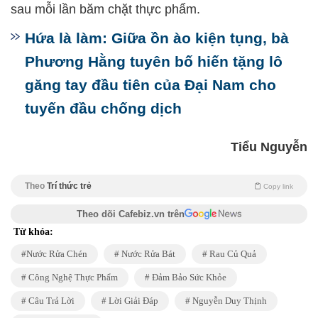
sau mỗi lần băm chặt thực phẩm.
Hứa là làm: Giữa ồn ào kiện tụng, bà
Phương Hằng tuyên bố hiến tặng lô
găng tay đầu tiên của Đại Nam cho
tuyến đầu chống dịch
Tiểu Nguyễn
Theo
Trí thức trẻ
Copy link
Theo dõi Cafebiz.vn trên
Từ khóa:
Nước Rửa Chén
Nước Rửa Bát
Rau Củ Quả
Công Nghệ Thực Phẩm
Đảm Bảo Sức Khỏe
Câu Trả Lời
Lời Giải Đáp
Nguyễn Duy Thịnh