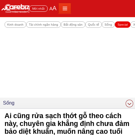
A
A
Đọc nhiều
Mới nhất
Kinh doanh
Tài chính ngân hàng
Bất động sản
Quốc tế
Sống
Special
X
Sống
Ai cũng rửa sạch thớt gỗ theo cách
này, chuyên gia khẳng định chưa đảm
bảo diệt khuẩn, muốn nâng cao tuổi