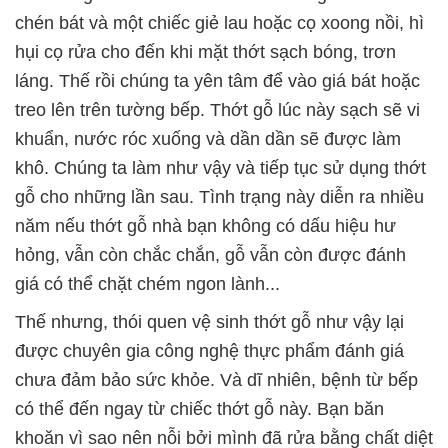
chén bát và một chiếc giẻ lau hoặc cọ xoong nồi, hì
hụi cọ rửa cho đến khi mặt thớt sạch bóng, trơn
láng. Thế rồi chúng ta yên tâm để vào giá bát hoặc
treo lên trên tường bếp. Thớt gỗ lúc này sạch sẽ vi
khuẩn, nước róc xuống và dần dần sẽ được làm
khô. Chúng ta làm như vậy và tiếp tục sử dụng thớt
gỗ cho những lần sau. Tình trạng này diễn ra nhiều
năm nếu thớt gỗ nhà bạn không có dấu hiệu hư
hỏng, vẫn còn chắc chắn, gỗ vẫn còn được đánh
giá có thể chặt chém ngon lành...
Thế nhưng, thói quen vệ sinh thớt gỗ như vậy lại
được chuyên gia công nghệ thực phẩm đánh giá
chưa đảm bảo sức khỏe. Và dĩ nhiên, bệnh từ bếp
có thể đến ngay từ chiếc thớt gỗ này. Bạn băn
khoăn vì sao nên nỗi bởi mình đã rửa bằng chất diệt