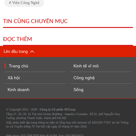
Viện Công Nghệ
TIN CÙNG CHUYÊN MỤC
ĐỌC THÊM
Lên đầu trang
Trang chủ
Kinh tế vĩ mô
Xã hội
Công nghệ
Kinh doanh
Sống
© Copyright 2012 - 2026 -
Công ty Cổ phần VCCorp.
Tầng 17, 19, 20, 21 Toà nhà Center Building - Hapulico Complex, Số 01, phố Nguyễn Huy
Tưởng, phường Thanh Xuân, thành phố Hà Nội
Giấy phép thiết lập trang thông tin điện tử tổng hợp trên internet số 3321/GP-TTĐT do Sở Thông
tin và Truyền thông TP Hà Nội cấp ngày 03 tháng 07 năm 2019.
Điện thoại: 024 7309 5555 Máy lẻ 41294. Fax: 024-39743413