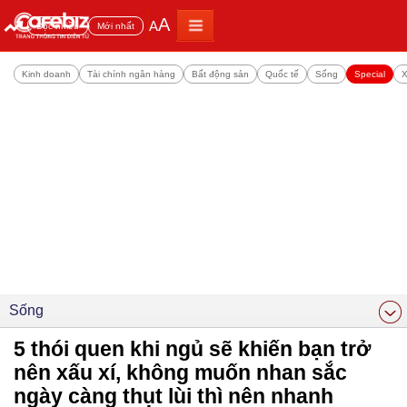
A
A
Đọc nhiều
Mới nhất
Kinh doanh
Tài chính ngân hàng
Bất động sản
Quốc tế
Sống
Special
X
Sống
5 thói quen khi ngủ sẽ khiến bạn trở
nên xấu xí, không muốn nhan sắc
ngày càng thụt lùi thì nên nhanh