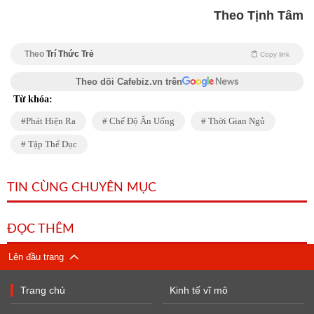
Theo Tịnh Tâm
Theo
Trí Thức Trẻ
Copy link
Theo dõi Cafebiz.vn trên
Từ khóa:
Phát Hiện Ra
Chế Độ Ăn Uống
Thời Gian Ngủ
Tập Thể Dục
TIN CÙNG CHUYÊN MỤC
ĐỌC THÊM
Lên đầu trang
Trang chủ
Kinh tế vĩ mô