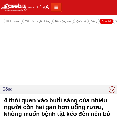
A
A
Đọc nhiều
Mới nhất
Kinh doanh
Tài chính ngân hàng
Bất động sản
Quốc tế
Sống
Special
X
Sống
4 thói quen vào buổi sáng của nhiều
người còn hại gan hơn uống rượu,
không muốn bệnh tật kéo đến nên bỏ