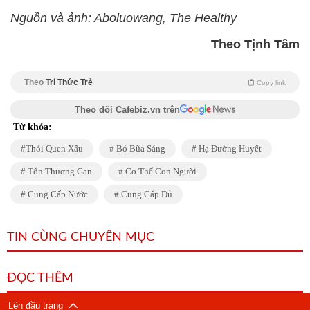
Nguồn và ảnh: Aboluowang, The Healthy
Theo Tịnh Tâm
Theo
Trí Thức Trẻ
Copy link
Theo dõi Cafebiz.vn trên
Từ khóa:
Thói Quen Xấu
Bỏ Bữa Sáng
Hạ Đường Huyết
Tổn Thương Gan
Cơ Thể Con Người
Cung Cấp Nước
Cung Cấp Đủ
TIN CÙNG CHUYÊN MỤC
ĐỌC THÊM
Lên đầu trang