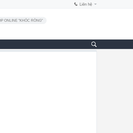
Liên hệ
P ONLINE "KHÓC RÒNG"