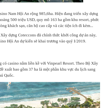
sino Nam Hội An rộng 985,6ha. Hiện đang triển xây dựng
hoảng 500 triệu USD, quy mô 163 ha gồm khu resort, phức
òng khách sạn, căn hộ cao cấp và các tiện ích đi kèm...
 Xây dựng Coteccons đã chính thức khởi công dự án này,
asino Hội An dự kiến ​​sẽ khai trương vào quý I/2019.
 có casino nằm liền kề với Vinpearl Resort. Theo Bộ Xây
 đề xuất bao gồm 37 ha là một phần khu vực du lịch sang
hú Quốc.