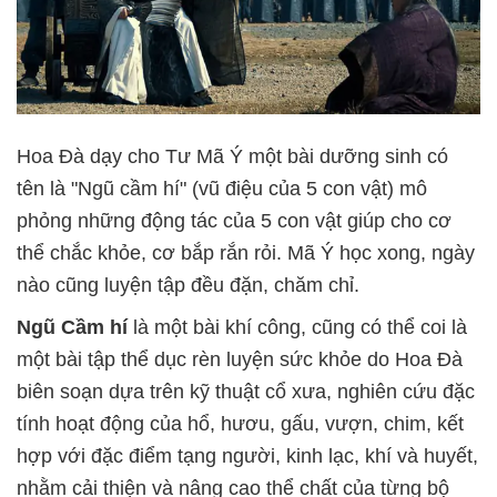
Hoa Đà dạy cho Tư Mã Ý một bài dưỡng sinh có
tên là "Ngũ cầm hí" (vũ điệu của 5 con vật) mô
phỏng những động tác của 5 con vật giúp cho cơ
thể chắc khỏe, cơ bắp rắn rỏi. Mã Ý học xong, ngày
nào cũng luyện tập đều đặn, chăm chỉ.
Ngũ Cầm hí
là một bài khí công, cũng có thể coi là
một bài tập thể dục rèn luyện sức khỏe do Hoa Đà
biên soạn dựa trên kỹ thuật cổ xưa, nghiên cứu đặc
tính hoạt động của hổ, hươu, gấu, vượn, chim, kết
hợp với đặc điểm tạng người, kinh lạc, khí và huyết,
nhằm cải thiện và nâng cao thể chất của từng bộ