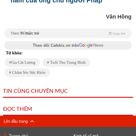
năm của ông chủ người Pháp
Vân Hồng
Theo
Trí thức trẻ
Copy link
Theo dõi Cafebiz.vn trên
Từ khóa:
Gia Cát Lượng
Tuổi Thọ Trung Bình
Chăm Sóc Sức Khỏe
TIN CÙNG CHUYÊN MỤC
ĐỌC THÊM
Lên đầu trang
Trang chủ
Kinh tế vĩ mô