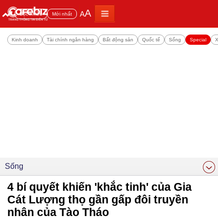
A
A
Đọc nhiều
Mới nhất
Kinh doanh
Tài chính ngân hàng
Bất động sản
Quốc tế
Sống
Special
X
Sống
4 bí quyết khiến 'khắc tinh' của Gia
Cát Lượng thọ gần gấp đôi truyền
nhân của Tào Tháo