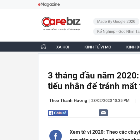
Bỏ qua điều hướng
CafeBiz - Trang chủ
Made By Google 2026
Kế Nghiệp - Góc Nhìn Tà
XÃ HỘI
KINH TẾ VĨ MÔ
KINH 
3 tháng đầu năm 2020:
tiểu nhân để tránh mất 
|
Theo Thanh Hương
|
28/02/2020 18:35 PM
Xem tử vi 2020: Theo các chuyê