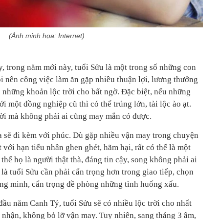
(Ảnh minh họa: Internet)
, trong năm mới này, tuổi Sửu là một trong số những con
ọi nên công việc làm ăn gặp nhiều thuận lợi, lương thưởng
 những khoản lộc trời cho bất ngờ. Đặc biệt, nếu những
 một đồng nghiệp cũ thì có thể trúng lớn, tài lộc ào ạt.
vời mà không phải ai cũng may mắn có được.
ọa sẽ đi kèm với phúc. Dù gặp nhiều vận may trong chuyện
t với hạn tiểu nhân ghen ghét, hãm hại, rất có thể là một
hể họ là người thật thà, đáng tin cậy, song không phải ai
 là tuổi Sửu cần phải cẩn trọng hơn trong giao tiếp, chọn
ông minh, cẩn trọng đề phòng những tình huống xấu.
đầu năm Canh Tý, tuổi Sửu sẽ có nhiều lộc trời cho nhất
n nhận, không bỏ lỡ vận may. Tuy nhiên, sang tháng 3 âm,