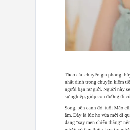
Theo các chuyên gia phong thủ
nhất định trong chuyện kiếm ti
người bạn nữ giới. Người này sẽ
sự nghiệp, giúp con đường đi c
Song, bên cạnh đó, tuổi Mão cũ
âm. Đây là lúc họ vừa mới đi qu
đang "say men chiến thắng" nên
người có tâm thiện, hay tin ngườ