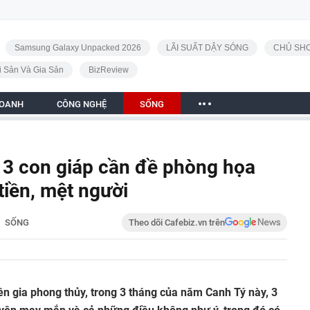
Samsung Galaxy Unpacked 2026
LÃI SUẤT DẬY SÓNG
CHỦ SHO
i Sản Và Gia Sản
BizReview
DOANH
CÔNG NGHỆ
SỐNG
 3 con giáp cần đề phòng họa
tiền, mệt người
SỐNG
Theo dõi Cafebiz.vn trên
n gia phong thủy, trong 3 tháng của năm Canh Tý này, 3