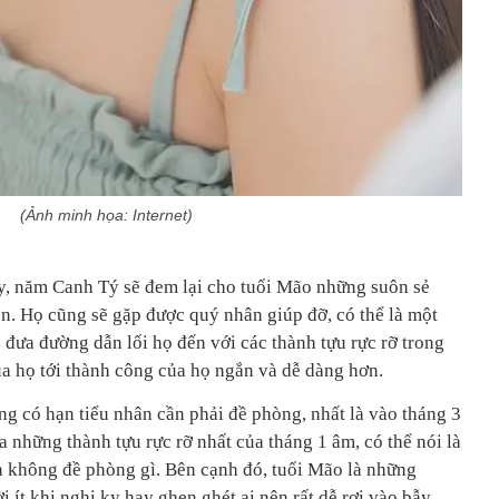
(Ảnh minh họa: Internet)
y, năm Canh Tý sẽ đem lại cho tuổi Mão những suôn sẻ
ền. Họ cũng sẽ gặp được quý nhân giúp đỡ, có thể là một
 đưa đường dẫn lối họ đến với các thành tựu rực rỡ trong
ủa họ tới thành công của họ ngắn và dễ dàng hơn.
ng có hạn tiểu nhân cần phải đề phòng, nhất là vào tháng 3
a những thành tựu rực rỡ nhất của tháng 1 âm, có thể nói là
 không đề phòng gì. Bên cạnh đó, tuổi Mão là những
i ít khi nghi kỵ hay ghen ghét ai nên rất dễ rơi vào bẫy