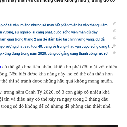
yện may mắn và cả những điều không như ý, trong đó có
p có tài vận im ắng nhưng sẽ may hết phần thiên hạ vào tháng 3 âm
n vượng, sự nghiệp lại càng phát, cuộc sống viên mãn đủ đầy
 làm giàu trong tháng 2 âm để đảm bảo tài chính vững vàng, dư dả
vượng phát sau tuổi 40, càng về trung - hậu vận cuộc sống càng thăng hoa rực rỡ
p xứng đáng trong năm 2020, càng cố gắng càng thành công rực rỡ
p
có thể gặp họa tiểu nhân, khiến họ phải đối mặt với nhiều
sống. Nếu biết được khả năng này, họ có thể cẩn thận hơn
ử thế thì sẽ tránh được những hậu quả không mong muốn.
, trong năm Canh Tý 2020, có 3 con giáp có nhiều khả
ội tín và điều này có thể xảy ra ngay trong 3 tháng đầu
trong số đó không để có những đề phòng cần thiết nhé.