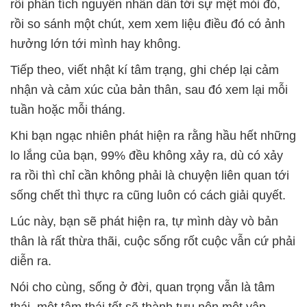
rồi phân tích nguyên nhân dẫn tới sự mệt mỏi đó,
rồi so sánh một chút, xem xem liệu điều đó có ảnh
hưởng lớn tới mình hay không.
Tiếp theo, viết nhật kí tâm trạng, ghi chép lại cảm
nhận và cảm xúc của bản thân, sau đó xem lại mỗi
tuần hoặc mỗi tháng.
Khi bạn ngạc nhiên phát hiện ra rằng hầu hết những
lo lắng của bạn, 99% đều không xảy ra, dù có xảy
ra rồi thì chỉ cần không phải là chuyện liên quan tới
sống chết thì thực ra cũng luôn có cách giải quyết.
Lúc này, bạn sẽ phát hiện ra, tự mình dày vò bản
thân là rất thừa thãi, cuộc sống rốt cuộc vẫn cứ phải
diễn ra.
Nói cho cùng, sống ở đời, quan trọng vẫn là tâm
thái, một tâm thái tốt sẽ thành tựu nên một vận