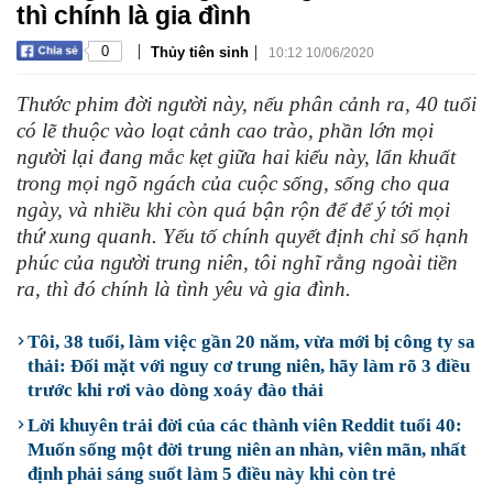
thì chính là gia đình
|
|
0
Thủy tiên sinh
10:12 10/06/2020
Thước phim đời người này, nếu phân cảnh ra, 40 tuổi
có lẽ thuộc vào loạt cảnh cao trào, phần lớn mọi
người lại đang mắc kẹt giữa hai kiểu này, lẩn khuất
trong mọi ngõ ngách của cuộc sống, sống cho qua
ngày, và nhiều khi còn quá bận rộn để để ý tới mọi
thứ xung quanh. Yếu tố chính quyết định chỉ số hạnh
phúc của người trung niên, tôi nghĩ rằng ngoài tiền
ra, thì đó chính là tình yêu và gia đình.
Tôi, 38 tuổi, làm việc gần 20 năm, vừa mới bị công ty sa
thải: Đối mặt với nguy cơ trung niên, hãy làm rõ 3 điều
trước khi rơi vào dòng xoáy đào thải
Lời khuyên trải đời của các thành viên Reddit tuổi 40:
Muốn sống một đời trung niên an nhàn, viên mãn, nhất
định phải sáng suốt làm 5 điều này khi còn trẻ