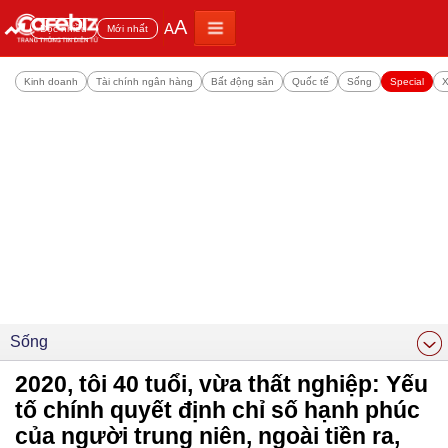
A
A
Đọc nhiều
Mới nhất
Kinh doanh
Tài chính ngân hàng
Bất động sản
Quốc tế
Sống
Special
X
Sống
2020, tôi 40 tuổi, vừa thất nghiệp: Yếu
tố chính quyết định chỉ số hạnh phúc
của người trung niên, ngoài tiền ra,