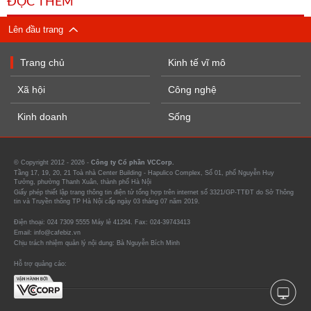
ĐỌC THÊM
Lên đầu trang
Trang chủ
Kinh tế vĩ mô
Xã hội
Công nghệ
Kinh doanh
Sống
© Copyright 2012 - 2026 -
Công ty Cổ phần VCCorp.
Tầng 17, 19, 20, 21 Toà nhà Center Building - Hapulico Complex, Số 01, phố Nguyễn Huy
Tưởng, phường Thanh Xuân, thành phố Hà Nội
Giấy phép thiết lập trang thông tin điện tử tổng hợp trên internet số 3321/GP-TTĐT do Sở Thông
tin và Truyền thông TP Hà Nội cấp ngày 03 tháng 07 năm 2019.
Điện thoại: 024 7309 5555 Máy lẻ 41294. Fax: 024-39743413
Email: info@cafebiz.vn
Chịu trách nhiệm quản lý nội dung: Bà Nguyễn Bích Minh
Hỗ trợ quảng cáo: