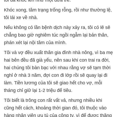
tôi đã khóc lên như một đứa trẻ.
Khóc xong, tâm trạng trống rỗng, rồi như thường lệ,
tôi lái xe về nhà.
Nếu không có lần bệnh dịch này xảy ra, tôi có lẽ sẽ
chẳng bao giờ nghiêm túc ngồi ngẫm lại bản thân,
phán xét lại nội tâm của mình.
Tôi và vợ đều xuất thân gia đình nhà nông, vì ba mẹ
hai bên đều đã già yếu, nên sau khi con trai ra đời,
hai chúng tôi bàn bạc với nhau rằng vợ sẽ tạm thời
nghỉ ở nhà 3 năm, đợi con đi lớp rồi sẽ quay lại đi
làm. Tiền lương của tôi sẽ giao hết cho vợ, mỗi
tháng chỉ giữ lại 1-2 triệu để tiêu.
Tôi biết là trông con rất vất vả, nhưng nhiều khi
cũng hết cách, khoảng thời gian đó, tôi thuộc vào
hàng nhân viên ưu tú của công ty, vì để được thăng