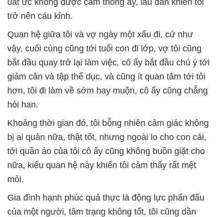
uất ức không được cảm thông ấy, lâu dần khiến tôi
trở nên cáu kỉnh.
Quan hệ giữa tôi và vợ ngày một xấu đi, cứ như
vậy, cuối cùng cũng tới tuổi con đi lớp, vợ tôi cũng
bắt đầu quay trở lại làm việc, cô ấy bắt đầu chú ý tới
giảm cân và tập thể dục, và cũng ít quan tâm tới tôi
hơn, tôi đi làm về sớm hay muộn, cô ấy cũng chẳng
hỏi han.
Khoảng thời gian đó, tôi bỗng nhiên cảm giác không
bị ai quản nữa, thật tốt, nhưng ngoài lo cho con cái,
tới quần áo của tôi cô ấy cũng không buồn giặt cho
nữa, kiểu quan hệ này khiến tôi cảm thấy rất mệt
mỏi.
Gia đình hạnh phúc quả thực là động lực phấn đấu
của một người, tâm trạng không tốt, tôi cũng dần