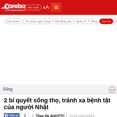
A
A
Đọc nhiều
Mới nhất
Kinh doanh
Tài chính ngân hàng
Bất động sản
Quốc tế
Sống
Special
X
Sống
2 bí quyết sống thọ, tránh xa bệnh tật
của người Nhật
|
|
0
Theo Hạ Anh/VTC
13:29 13/07/2023