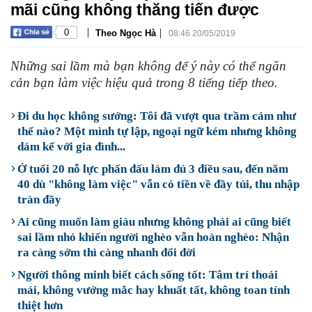
mãi cũng không thăng tiến được
|
|
0
Theo Ngọc Hà
08:46 20/05/2019
Những sai lầm mà bạn không để ý này có thể ngăn
cản bạn làm việc hiệu quả trong 8 tiếng tiếp theo.
Đi du học không sướng: Tôi đã vượt qua trầm cảm như
thế nào? Một mình tự lập, ngoại ngữ kém nhưng không
dám kể với gia đình...
Ở tuổi 20 nỗ lực phấn đấu làm đủ 3 điều sau, đến năm
40 dù "không làm việc" vẫn có tiền về đầy túi, thu nhập
tràn đầy
Ai cũng muốn làm giàu nhưng không phải ai cũng biết
sai lầm nhỏ khiến người nghèo vẫn hoàn nghèo: Nhận
ra càng sớm thì càng nhanh đổi đời
Người thông minh biết cách sống tốt: Tâm trí thoải
mái, không vướng mắc hay khuất tất, không toan tính
thiệt hơn