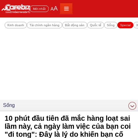
A
A
Đọc nhiều
Mới nhất
Kinh doanh
Tài chính ngân hàng
Bất động sản
Quốc tế
Sống
Special
X
Sống
10 phút đầu tiên đã mắc hàng loạt sai
lầm này, cả ngày làm việc của bạn coi
"đi tong": Đây là lý do khiến bạn cố