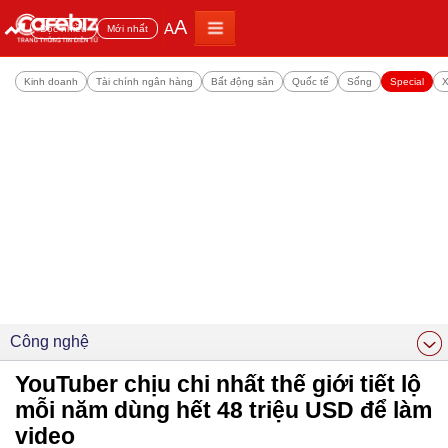
A
A
Đọc nhiều
Mới nhất
Kinh doanh
Tài chính ngân hàng
Bất động sản
Quốc tế
Sống
Special
X
Công nghệ
YouTuber chịu chi nhất thế giới tiết lộ
mỗi năm dùng hết 48 triệu USD để làm
video