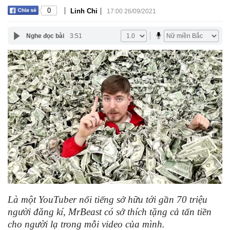
|
|
0
Linh Chi
17:00 26/09/2021
Nghe đọc bài
3:51
Là một YouTuber nổi tiếng sở hữu tới gần 70 triệu
người đăng kí, MrBeast có sở thích tặng cả tấn tiền
cho người lạ trong mỗi video của mình.