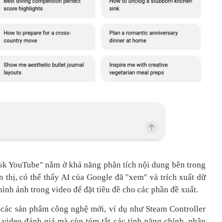
Ask YouTube" nằm ở khả năng phân tích nội dung bên trong
n thị, có thể thấy AI của Google đã "xem" và trích xuất dữ
hình ảnh trong video để đặt tiêu đề cho các phần đề xuất.
 các sản phẩm công nghệ mới, ví dụ như Steam Controller
 video đánh giá mà còn tóm tắt các tính năng chính, phân