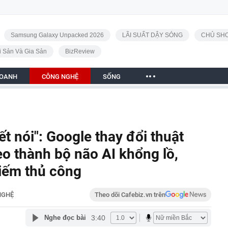
Samsung Galaxy Unpacked 2026
LÃI SUẤT DẬY SÓNG
CHỦ SHO
i Sản Và Gia Sản
BizReview
DOANH
CÔNG NGHỆ
SỐNG
t nói": Google thay đổi thuật
eo thành bộ não AI khổng lồ,
kiếm thủ công
NGHỆ
Theo dõi Cafebiz.vn trên
3:40
Nghe đọc bài