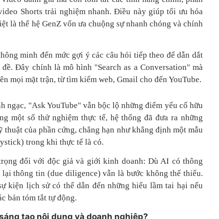
 video Shorts trải nghiệm nhanh. Điều này giúp tối ưu hóa
biệt là thế hệ GenZ vốn ưa chuộng sự nhanh chóng và chính
thông minh đến mức gợi ý các câu hỏi tiếp theo để dẫn dắt
 đề. Đây chính là mô hình "Search as a Conversation" mà
rên mọi mặt trận, từ tìm kiếm web, Gmail cho đến YouTube.
inh ngạc, "Ask YouTube" vẫn bộc lộ những điểm yếu cố hữu
ong một số thử nghiệm thực tế, hệ thống đã đưa ra những
 kỹ thuật của phần cứng, chẳng hạn như khẳng định một mẫu
stick) trong khi thực tế là có.
trọng đối với độc giả và giới kinh doanh: Dù AI có thông
lại thông tin (due diligence) vẫn là bước không thể thiếu.
sự kiện lịch sử có thể dẫn đến những hiểu lầm tai hại nếu
c bản tóm tắt tự động.
 sáng tạo nội dung và doanh nghiệp?