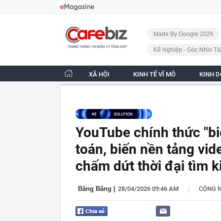
Bỏ qua điều hướng
CafeBiz - Trang chủ
Made By Google 2026
Kế Nghiệp - Góc Nhìn Tà
XÃ HỘI
KINH TẾ VĨ MÔ
KINH 
YouTube chính thức "biế
toán, biến nền tảng vid
chấm dứt thời đại tìm 
|
Băng Băng
|
28/04/2026 09:46 AM
CÔNG 