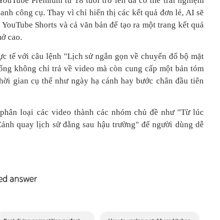
ouTube Premium từ 18 tuổi trở lên đã có thể trải nghiệm
nh công cụ. Thay vì chỉ hiển thị các kết quả đơn lẻ, AI sẽ
, YouTube Shorts và cả văn bản để tạo ra một trang kết quả
mở cao.
ực tế với câu lệnh "Lịch sử ngắn gọn về chuyến đổ bộ mặt
thống không chỉ trả về video mà còn cung cấp một bản tóm
thời gian cụ thể như ngày hạ cánh hay bước chân đầu tiên
 phân loại các video thành các nhóm chủ đề như "Từ lúc
ảnh quay lịch sử đằng sau hậu trường" để người dùng dễ