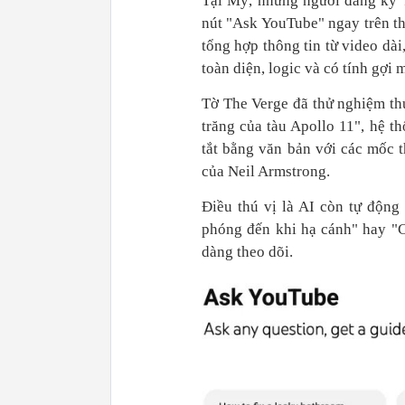
Tại Mỹ, những người đăng ký Y
nút "Ask YouTube" ngay trên tha
tổng hợp thông tin từ video dài
toàn diện, logic và có tính gợi 
Tờ The Verge đã thử nghiệm th
trăng của tàu Apollo 11", hệ 
tắt bằng văn bản với các mốc 
của Neil Armstrong.
Điều thú vị là AI còn tự động
phóng đến khi hạ cánh" hay "C
dàng theo dõi.