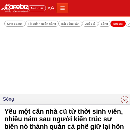
A
A
Đọc nhiều
Mới nhất
Kinh doanh
Tài chính ngân hàng
Bất động sản
Quốc tế
Sống
Special
X
Sống
Yêu một căn nhà cũ từ thời sinh viên,
nhiều năm sau người kiến trúc sư
biến nó thành quán cà phê giữ lại hồn