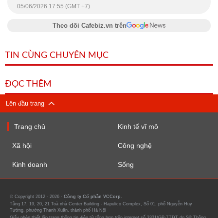
05/06/2026 17:55 (GMT +7)
Theo dõi Cafebiz.vn trên
TIN CÙNG CHUYÊN MỤC
ĐỌC THÊM
Lên đầu trang
Trang chủ
Kinh tế vĩ mô
Xã hội
Công nghệ
Kinh doanh
Sống
© Copyright 2012 - 2026 -
Công ty Cổ phần VCCorp.
Tầng 17, 19, 20, 21 Toà nhà Center Building - Hapulico Complex, Số 01, phố Nguyễn Huy
Tưởng, phường Thanh Xuân, thành phố Hà Nội
Giấy phép thiết lập trang thông tin điện tử tổng hợp trên internet số 3321/GP-TTĐT do Sở Thông