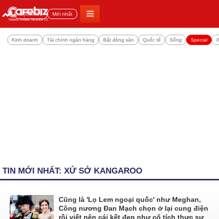
Đọc nhiều
Mới nhất
Kinh doanh
Tài chính ngân hàng
Bất động sản
Quốc tế
Sống
Special
X
TIN MỚI NHẤT: XỨ SỞ KANGAROO
Cũng là 'Lọ Lem ngoại quốc' như Meghan,
Công nương Đan Mạch chọn ở lại cung điện
rồi viết nên cái kết đẹp như cổ tích thực sự