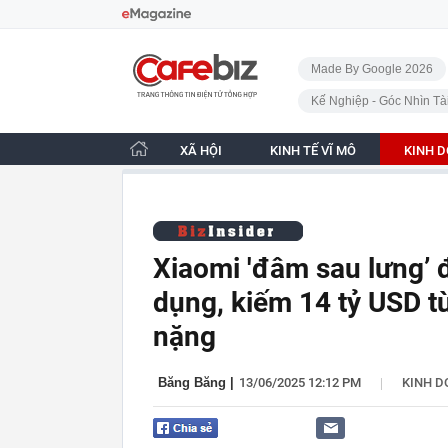
Bỏ qua điều hướng
CafeBiz - Trang chủ
Made By Google 2026
Kế Nghiệp - Góc Nhìn Tà
XÃ HỘI
KINH TẾ VĨ MÔ
KINH 
Xiaomi 'đâm sau lưng’ 
dụng, kiếm 14 tỷ USD từ
nặng
|
Băng Băng
|
13/06/2025 12:12 PM
KINH 