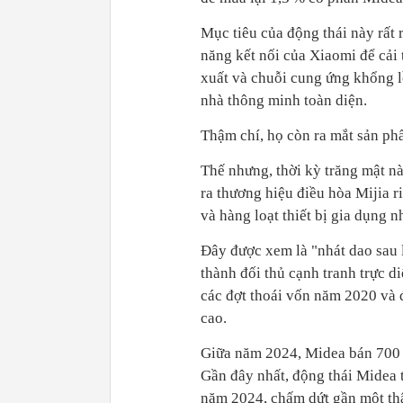
Mục tiêu của động thái này rất
năng kết nối của Xiaomi để cải
xuất và chuỗi cung ứng khổng l
nhà thông minh toàn diện.
Thậm chí, họ còn ra mắt sản ph
Thế nhưng, thời kỳ trăng mật n
ra thương hiệu điều hòa Mijia ri
và hàng loạt thiết bị gia dụng 
Đây được xem là "nhát dao sau l
thành đối thủ cạnh tranh trực d
các đợt thoái vốn năm 2020 và 
cao.
Giữa năm 2024, Midea bán 700 t
Gần đây nhất, động thái Midea 
năm 2024, chấm dứt gần một thập