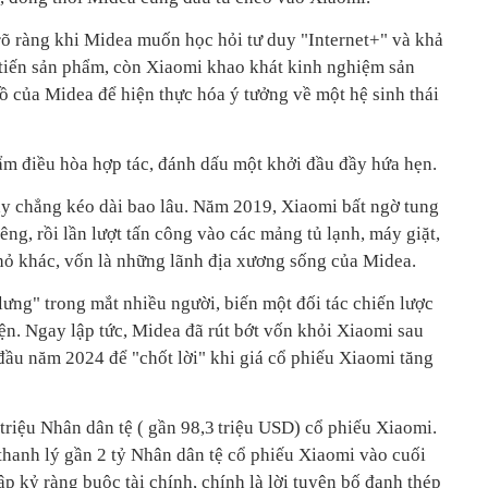
 rõ ràng khi Midea muốn học hỏi tư duy "Internet+" và khả
 tiến sản phẩm, còn Xiaomi khao khát kinh nghiệm sản
ồ của Midea để hiện thực hóa ý tưởng về một hệ sinh thái
ẩm điều hòa hợp tác, đánh dấu một khởi đầu đầy hứa hẹn.
ày chẳng kéo dài bao lâu. Năm 2019, Xiaomi bất ngờ tung
êng, rồi lần lượt tấn công vào các mảng tủ lạnh, máy giặt,
nhỏ khác, vốn là những lãnh địa xương sống của Midea.
ưng" trong mắt nhiều người, biến một đối tác chiến lược
iện. Ngay lập tức, Midea đã rút bớt vốn khỏi Xiaomi sau
đầu năm 2024 để "chốt lời" khi giá cổ phiếu Xiaomi tăng
riệu Nhân dân tệ ( gần 98,3 triệu USD) cổ phiếu Xiaomi.
thanh lý gần 2 tỷ Nhân dân tệ cổ phiếu Xiaomi vào cuối
 kỷ ràng buộc tài chính, chính là lời tuyên bố đanh thép