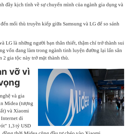
nh đầy kịch tính về sự chuyển mình của ngành gia dụng và
 đến mối thù truyền kiếp giữa Samsung và LG để so sánh
à LG là những người bạn thân thiết, thậm chí trở thành sui
g vốn đang làm trong ngành tinh luyện đường lại lấn sân
 2 gia tộc này trở mặt thành thù.
n vỡ vì
 vọng
 nghệ và gia
in Midea (tượng
ất) và Xiaomi
Internet di
rót" 1,3 tỷ USD
, đồng thời Midea cũng đầu tư chéo vào Xiaomi.