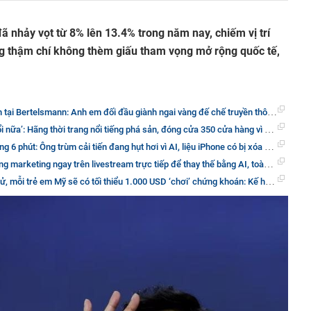
ã nhảy vọt từ 8% lên 13.4% trong năm nay, chiếm vị trí
g thậm chí không thèm giấu tham vọng mở rộng quốc tế,
nh em đối đầu giành ngai vàng đế chế truyền thông 190 năm tuổi lớn nhất Châu Âu, quyền quyết định thuộc về một góa phụ
trang nổi tiếng phá sản, đóng cửa 350 cửa hàng vì kinh tế khó khăn, sa thải 43.000 lao động khi toàn ngành bán lẻ lao đao
m cải tiến đang hụt hơi vì AI, liệu iPhone có bị xóa sổ khi bị chê là thiếu tính đột phá, không đủ sức hút để mua mới?
ng ngay trên livestream trực tiếp để thay thế bằng AI, toàn bộ mạng xã hội Trung Quốc dậy sóng
ó tối thiểu 1.000 USD ‘chơi’ chứng khoán: Kế hoạch đầu tư 14,4 tỷ USD từ bé nhằm tích lũy tài sản cho công dân trước khi ra trường