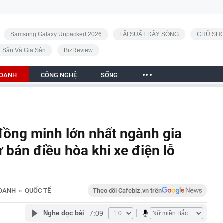
Samsung Galaxy Unpacked 2026
LÃI SUẤT DẬY SÓNG
CHỦ SHO
i Sản Và Gia Sản
BizReview
DOANH
CÔNG NGHỆ
SỐNG
đồng minh lớn nhất ngành gia
 bán điều hòa khi xe điện lỗ
DOANH
»
QUỐC TẾ
Theo dõi Cafebiz.vn trên
7:09
Nghe đọc bài