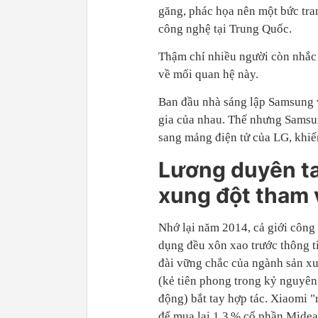
găng, phác họa nên một bức tra
công nghệ tại Trung Quốc.
Thậm chí nhiều người còn nhắc
về mối quan hệ này.
Ban đầu nhà sáng lập Samsung v
gia của nhau. Thế nhưng Samsun
sang mảng điện tử của LG, khiến
Lương duyên ta
xung đột tham
Nhớ lại năm 2014, cả giới công
dụng đều xôn xao trước thông t
đài vững chắc của ngành sản xu
(kẻ tiên phong trong kỷ nguyên 
động) bắt tay hợp tác. Xiaomi "
để mua lại 1,3 % cổ phần Midea