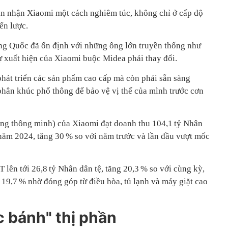
ìn nhận Xiaomi một cách nghiêm túc, không chỉ ở cấp độ
ến lược.
ng Quốc đã ổn định với những ông lớn truyền thống như
 xuất hiện của Xiaomi buộc Midea phải thay đổi.
phát triển các sản phẩm cao cấp mà còn phải sẵn sàng
 phân khúc phổ thông để bảo vệ vị thế của mình trước cơn
ụng thông minh) của Xiaomi đạt doanh thu 104,1 tỷ Nhân
 năm 2024, tăng 30 % so với năm trước và lần đầu vượt mốc
lên tới 26,8 tỷ Nhân dân tệ, tăng 20,3 % so với cùng kỳ,
n 19,7 % nhờ đóng góp từ điều hòa, tủ lạnh và máy giặt cao
c bánh" thị phần