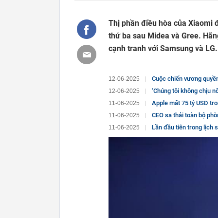
Thị phần điều hòa của Xiaomi đ
thứ ba sau Midea và Gree. Hãn
cạnh tranh với Samsung và LG.
Cuộc chiến vương quyền tại Bertelsmann: A
12-06-2025
‘Chúng tôi không chịu nổi nữa’: Hãng thời 
12-06-2025
Apple mất 75 tỷ USD trong 6 phút: Ông trù
11-06-2025
CEO sa thải toàn bộ phòng marketi
11-06-2025
Lần đầu tiên trong lịch sử, mỗi trẻ em Mỹ sẽ c
11-06-2025