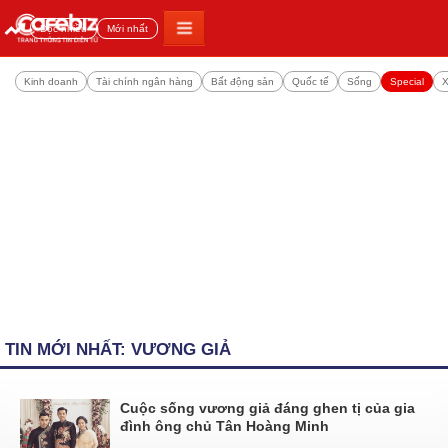
Đọc nhiều
Mới nhất
Kinh doanh
Tài chính ngân hàng
Bất động sản
Quốc tế
Sống
Special
X
TIN MỚI NHẤT: VƯƠNG GIẢ
Cuộc sống vương giả đáng ghen tị của gia
đình ông chủ Tân Hoàng Minh