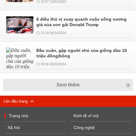
10:37 13/01/2022
6 điều thú vị xoay quanh cuộc sống vương
giả của con gái Donald Trump
10:18 04/10/2016
Đầu xuân, gặp người chủ của giống đào 10
triệu đồng/bông
09:06 06/02/2014
Xem thêm
Lên đầu trang
Trang chủ
Kinh tế vĩ mô
Xã hội
Công nghệ