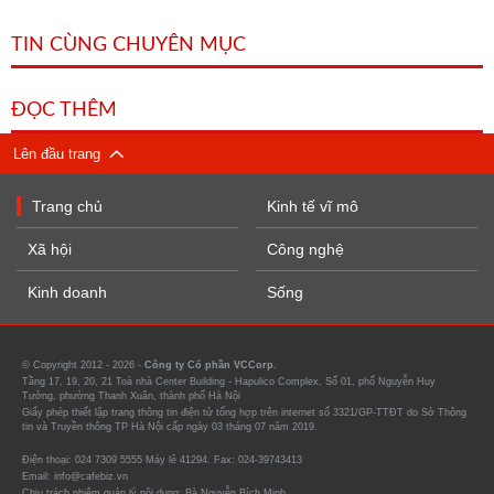
TIN CÙNG CHUYÊN MỤC
ĐỌC THÊM
Lên đầu trang
Trang chủ
Kinh tế vĩ mô
Xã hội
Công nghệ
Kinh doanh
Sống
© Copyright 2012 - 2026 -
Công ty Cổ phần VCCorp.
Tầng 17, 19, 20, 21 Toà nhà Center Building - Hapulico Complex, Số 01, phố Nguyễn Huy
Tưởng, phường Thanh Xuân, thành phố Hà Nội
Giấy phép thiết lập trang thông tin điện tử tổng hợp trên internet số 3321/GP-TTĐT do Sở Thông
tin và Truyền thông TP Hà Nội cấp ngày 03 tháng 07 năm 2019.
Điện thoại: 024 7309 5555 Máy lẻ 41294. Fax: 024-39743413
Email: info@cafebiz.vn
Chịu trách nhiệm quản lý nội dung: Bà Nguyễn Bích Minh