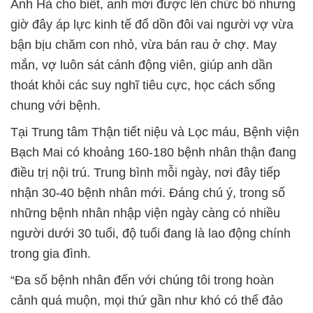
Anh Hà cho biết, anh mới được lên chức bố nhưng
giờ đây áp lực kinh tế đổ dồn đôi vai người vợ vừa
bận bịu chăm con nhỏ, vừa bán rau ở chợ. May
mắn, vợ luôn sát cánh động viên, giúp anh dần
thoát khỏi các suy nghĩ tiêu cực, học cách sống
chung với bệnh.
Tại Trung tâm Thận tiết niệu và Lọc máu, Bệnh viện
Bạch Mai có khoảng 160-180 bệnh nhân thận đang
điều trị nội trú. Trung bình mỗi ngày, nơi đây tiếp
nhận 30-40 bệnh nhân mới. Đáng chú ý, trong số
những bệnh nhân nhập viện ngày càng có nhiều
người dưới 30 tuổi, độ tuổi đang là lao động chính
trong gia đình.
“Đa số bệnh nhân đến với chúng tôi trong hoàn
cảnh quá muộn, mọi thứ gần như khó có thể đảo