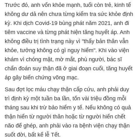
Trước đó, anh vốn khỏe mạnh, tuổi còn trẻ, kinh tế
không dư dả nên chưa từng kiểm tra sức khỏe định
kỳ. Khi dịch Covid-19 bùng phát năm 2021, anh đi
tiêm vaccine và từng phát hiện tăng huyết áp. Anh
không điều trị tình trạng này vì "thấy bản thân vẫn
khỏe, tưởng không có gì nguy hiểm". Khi vào viện
khám vì chóng mặt, mờ mắt, phù người, bác sĩ
chẩn đoán suy thận đã ở giai đoạn cuối, tăng huyết
áp gây biến chứng võng mạc.
Sau đợt lọc máu chạy thận cấp cứu, anh phải duy
trì định kỳ một tuần ba lần, tốn vài triệu đồng mỗi
tháng sau khi trừ bảo hiểm y tế. Nếu không có quả
thận hiến từ người thân hoặc từ người hiến chết
não để ghép, anh phải vào ra bệnh viện chạy thận
suốt đời, bất kể lễ Tết.