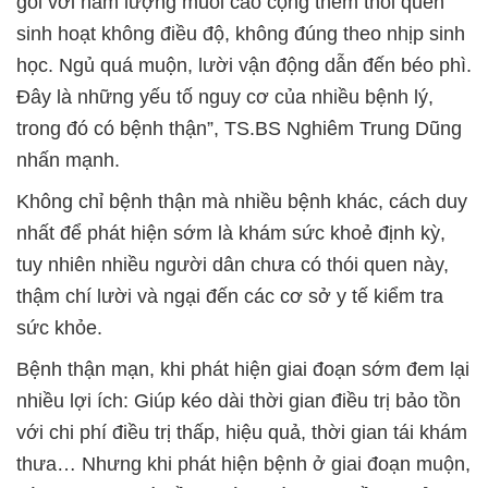
gói với hàm lượng muối cao cộng thêm thói quen
sinh hoạt không điều độ, không đúng theo nhịp sinh
học. Ngủ quá muộn, lười vận động dẫn đến béo phì.
Đây là những yếu tố nguy cơ của nhiều bệnh lý,
trong đó có bệnh thận”, TS.BS Nghiêm Trung Dũng
nhấn mạnh.
Không chỉ bệnh thận mà nhiều bệnh khác, cách duy
nhất để phát hiện sớm là khám sức khoẻ định kỳ,
tuy nhiên nhiều người dân chưa có thói quen này,
thậm chí lười và ngại đến các cơ sở y tế kiểm tra
sức khỏe.
Bệnh thận mạn, khi phát hiện giai đoạn sớm đem lại
nhiều lợi ích: Giúp kéo dài thời gian điều trị bảo tồn
với chi phí điều trị thấp, hiệu quả, thời gian tái khám
thưa… Nhưng khi phát hiện bệnh ở giai đoạn muộn,