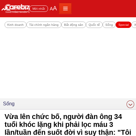
A
A
Đọc nhiều
Mới nhất
Kinh doanh
Tài chính ngân hàng
Bất động sản
Quốc tế
Sống
Special
X
Sống
Vừa lên chức bố, người đàn ông 34
tuổi khóc lặng khi phải lọc máu 3
lần/tuần đến suốt đời vì suy thận: "Tôi