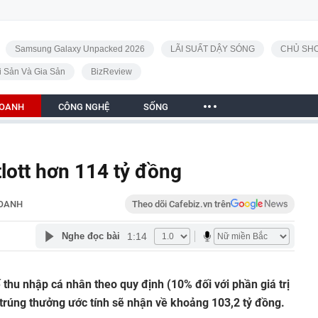
Samsung Galaxy Unpacked 2026
LÃI SUẤT DẬY SÓNG
CHỦ SHO
i Sản Và Gia Sản
BizReview
DOANH
CÔNG NGHỆ
SỐNG
lott hơn 114 tỷ đồng
DOANH
Theo dõi Cafebiz.vn trên
1:14
Nghe đọc bài
 thu nhập cá nhân theo quy định (10% đối với phần giá trị
i trúng thưởng ước tính sẽ nhận về khoảng 103,2 tỷ đồng.