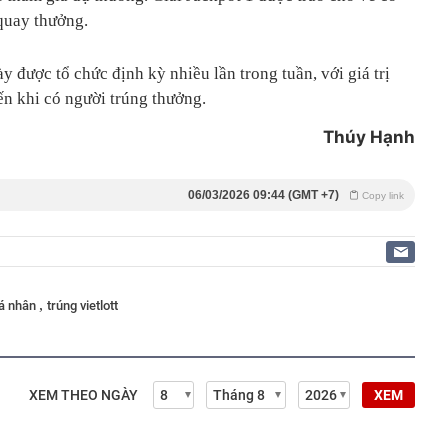
 quay thưởng.
 được tổ chức định kỳ nhiều lần trong tuần, với giá trị
ến khi có người trúng thưởng.
Thúy Hạnh
06/03/2026 09:44 (GMT +7)
Copy link
,
cá nhân
trúng vietlott
XEM THEO NGÀY
XEM