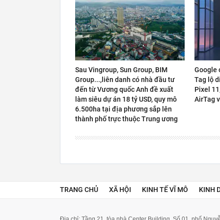
Sau Vingroup, Sun Group, BIM
Google c
Group...,liên danh có nhà đầu tư
Tag lộ d
đến từ Vương quốc Anh đề xuất
Pixel 11
làm siêu dự án 18 tỷ USD, quy mô
AirTag 
6.500ha tại địa phương sắp lên
thành phố trực thuộc Trung ương
TRANG CHỦ
XÃ HỘI
KINH TẾ VĨ MÔ
KINH 
Địa chỉ: Tầng 21, tòa nhà Center Building. Số 01, phố Ngu