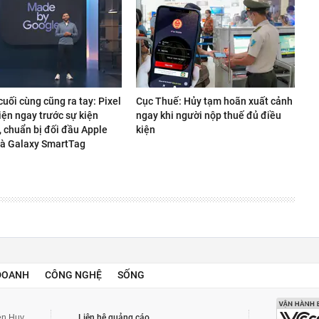
uối cùng cũng ra tay: Pixel
Cục Thuế: Hủy tạm hoãn xuất cảnh
iện ngay trước sự kiện
ngay khi người nộp thuế đủ điều
, chuẩn bị đối đầu Apple
kiện
và Galaxy SmartTag
DOANH
CÔNG NGHỆ
SỐNG
yễn Huy
Liên hệ quảng cáo