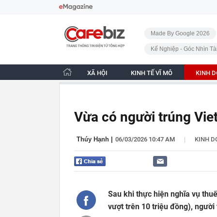
Bỏ qua điều hướng
CafeBiz - Trang chủ
Made By Google 2026
Kế Nghiệp - Góc Nhìn Tà
XÃ HỘI
KINH TẾ VĨ MÔ
KINH 
Vừa có người trúng Viet
|
Thúy Hạnh
|
06/03/2026 10:47 AM
KINH 
Sau khi thực hiện nghĩa vụ thuế
vượt trên 10 triệu đồng), ngườ