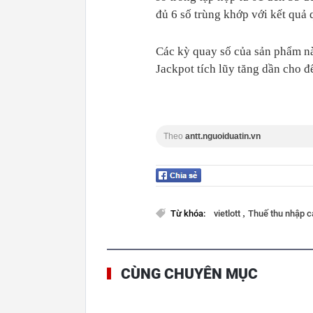
đủ 6 số trùng khớp với kết quả
Các kỳ quay số của sản phẩm này
Jackpot tích lũy tăng dần cho đ
Theo
antt.nguoiduatin.vn
,
Từ khóa:
vietlott
Thuế thu nhập 
CÙNG CHUYÊN MỤC