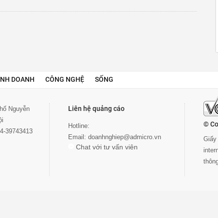
INH DOANH
CÔNG NGHỆ
SỐNG
Liên hệ quảng cáo
 phố Nguyễn
ội
© Co
Hotline:
024-39743413
Email:
doanhnghiep@admicro.vn
Giấy 
Chat với tư vấn viên
inte
thôn