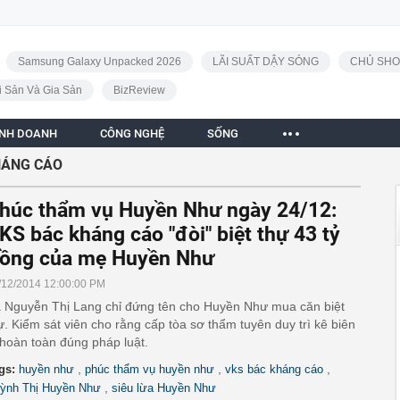
Samsung Galaxy Unpacked 2026
LÃI SUẤT DẬY SÓNG
CHỦ SHO
i Sản Và Gia Sản
BizReview
INH DOANH
CÔNG NGHỆ
SỐNG
HÁNG CÁO
húc thẩm vụ Huyền Như ngày 24/12:
KS bác kháng cáo "đòi" biệt thự 43 tỷ
ồng của mẹ Huyền Như
/12/2014 12:00:00 PM
 Nguyễn Thị Lang chỉ đứng tên cho Huyền Như mua căn biệt
ự. Kiểm sát viên cho rằng cấp tòa sơ thẩm tuyên duy trì kê biên
 hoàn toàn đúng pháp luật.
,
,
,
gs:
huyền như
phúc thẩm vụ huyền như
vks bác kháng cáo
,
ỳnh Thị Huyền Như
siêu lừa Huyền Như