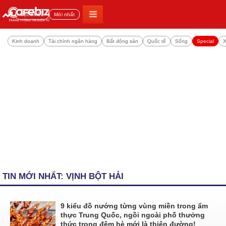
Đọc nhiều
Mới nhất
Kinh doanh
Tài chính ngân hàng
Bất động sản
Quốc tế
Sống
Special
X
TIN MỚI NHẤT: VỊNH BỘT HẢI
9 kiểu đồ nướng từng vùng miền trong ẩm
thực Trung Quốc, ngồi ngoài phố thưởng
thức trong đêm hè mới là thiên đường!