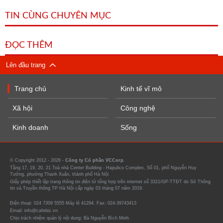
TIN CÙNG CHUYÊN MỤC
ĐỌC THÊM
Lên đầu trang
Trang chủ
Kinh tế vĩ mô
Xã hội
Công nghệ
Kinh doanh
Sống
© Copyright 2012 - 2026 -
Công ty Cổ phần VCCorp.
Tầng 17, 19, 20, 21 Toà nhà Center Building - Hapulico Complex, Số 01, phố Nguyễn Huy
Tưởng, phường Thanh Xuân, thành phố Hà Nội
Giấy phép thiết lập trang thông tin điện tử tổng hợp trên internet số 3321/GP-TTĐT do Sở Thông
tin và Truyền thông TP Hà Nội cấp ngày 03 tháng 07 năm 2019.
Điện thoại: 024 7309 5555 Máy lẻ 41294. Fax: 024-39743413
Email: info@cafebiz.vn
Chịu trách nhiệm quản lý nội dung: Bà Nguyễn Bích Minh