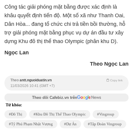
Công tác giải phóng mặt bằng được xác định là
khâu quyết định tiến độ. Một số xã như Thanh Oai,
Dân Hòa... đang tổ chức chi trả tiền bồi thường, hỗ
trợ giải phóng mặt bằng phục vụ dự án đầu tư xây
dựng Khu đô thị thể thao Olympic (phân khu D).
Ngọc Lan
Theo Ngọc Lan
Theo
antt.nguoiduatin.vn
Copy link
11/03/2026 10:41 (GMT +7)
Theo dõi Cafebiz.vn trên
Từ khóa:
Đô Thị
Khu Đô Thị Thể Thao Olympic
Vingroup
Tỷ Phú Phạm Nhật Vượng
Dự Án
Tập Đoàn Vingroup