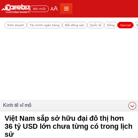
A
A
Đọc nhiều
Mới nhất
Kinh doanh
Tài chính ngân hàng
Bất động sản
Quốc tế
Sống
Special
X
Kinh tế vĩ mô
Việt Nam sắp sở hữu đại đô thị hơn
36 tỷ USD lớn chưa từng có trong lịch
sử