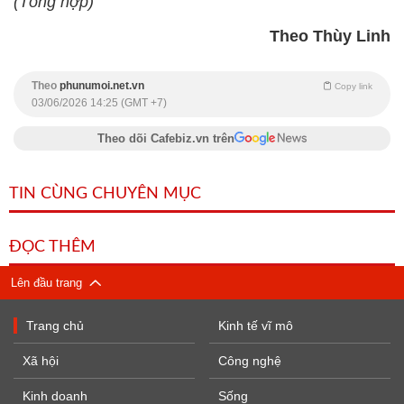
(Tổng hợp)
Theo Thùy Linh
Theo
phunumoi.net.vn
Copy link
03/06/2026 14:25 (GMT +7)
Theo dõi Cafebiz.vn trên
TIN CÙNG CHUYÊN MỤC
ĐỌC THÊM
Lên đầu trang
Trang chủ
Kinh tế vĩ mô
Xã hội
Công nghệ
Kinh doanh
Sống