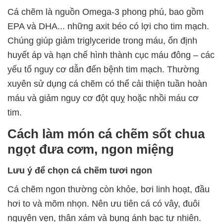
Cá chẽm là nguồn Omega-3 phong phú, bao gồm
EPA và DHA... những axit béo có lợi cho tim mạch.
Chúng giúp giảm triglyceride trong máu, ổn định
huyết áp và hạn chế hình thành cục máu đông – các
yếu tố nguy cơ dẫn đến bệnh tim mạch. Thường
xuyên sử dụng cá chẽm có thể cải thiện tuần hoàn
máu và giảm nguy cơ đột quỵ hoặc nhồi máu cơ
tim.
Cách làm món cá chẽm sốt chua
ngọt đưa cơm, ngon miệng
Lưu ý để chọn cá chẽm tươi ngon
Cá chẽm ngon thường còn khỏe, bơi linh hoạt, đầu
hơi to và mõm nhọn. Nên ưu tiên cá có vây, đuôi
nguyên vẹn, thân xám và bụng ánh bạc tự nhiên.