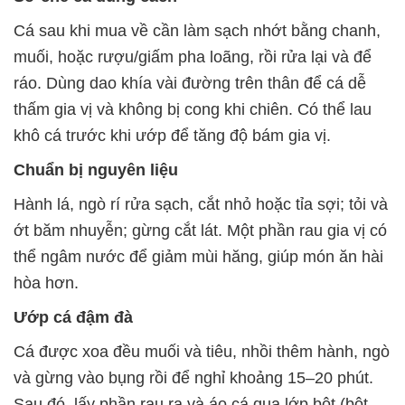
Cá sau khi mua về cần làm sạch nhớt bằng chanh,
muối, hoặc rượu/giấm pha loãng, rồi rửa lại và để
ráo. Dùng dao khía vài đường trên thân để cá dễ
thấm gia vị và không bị cong khi chiên. Có thể lau
khô cá trước khi ướp để tăng độ bám gia vị.
Chuẩn bị nguyên liệu
Hành lá, ngò rí rửa sạch, cắt nhỏ hoặc tỉa sợi; tỏi và
ớt băm nhuyễn; gừng cắt lát. Một phần rau gia vị có
thể ngâm nước để giảm mùi hăng, giúp món ăn hài
hòa hơn.
Ướp cá đậm đà
Cá được xoa đều muối và tiêu, nhồi thêm hành, ngò
và gừng vào bụng rồi để nghỉ khoảng 15–20 phút.
Sau đó, lấy phần rau ra và áo cá qua lớp bột (bột