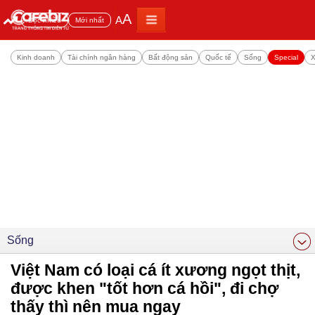
A
A
Đọc nhiều
Mới nhất
Kinh doanh
Tài chính ngân hàng
Bất động sản
Quốc tế
Sống
Special
X
Sống
Việt Nam có loại cá ít xương ngọt thịt,
được khen "tốt hơn cá hồi", đi chợ
thấy thì nên mua ngay