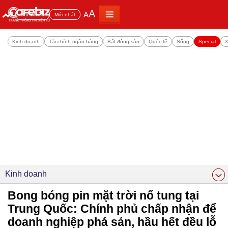
A
A
Đọc nhiều
Mới nhất
Kinh doanh
Tài chính ngân hàng
Bất động sản
Quốc tế
Sống
Special
X
Kinh doanh
Bong bóng pin mặt trời nổ tung tại
Trung Quốc: Chính phủ chấp nhận để
doanh nghiệp phá sản, hầu hết đều lỗ