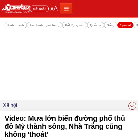
A
A
Đọc nhiều
Mới nhất
Kinh doanh
Tài chính ngân hàng
Bất động sản
Quốc tế
Sống
Special
X
Xã hội
Video: Mưa lớn biến đường phố thủ
đô Mỹ thành sông, Nhà Trắng cũng
không 'thoát'