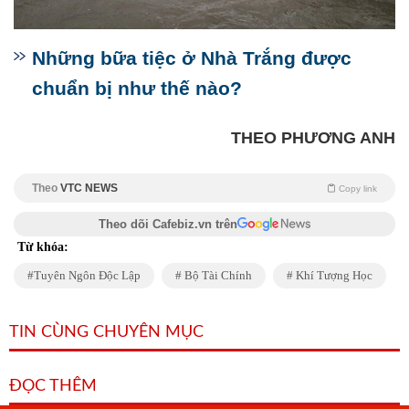
Những bữa tiệc ở Nhà Trắng được
chuẩn bị như thế nào?
THEO PHƯƠNG ANH
Theo
VTC NEWS
Copy link
Theo dõi Cafebiz.vn trên
Từ khóa:
Tuyên Ngôn Độc Lập
Bộ Tài Chính
Khí Tượng Học
TIN CÙNG CHUYÊN MỤC
ĐỌC THÊM