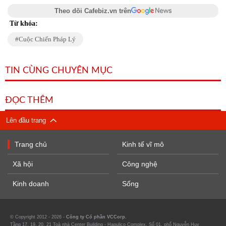
Theo dõi Cafebiz.vn trên
Từ khóa:
Cuộc Chiến Pháp Lý
TIN CÙNG CHUYÊN MỤC
ĐỌC THÊM
Lên đầu trang
Trang chủ
Kinh tế vĩ mô
Xã hội
Công nghệ
Kinh doanh
Sống
© Copyright 2012 - 2026 -
Công ty Cổ phần VCCorp.
Tầng 17, 19, 20, 21 Toà nhà Center Building - Hapulico Complex, Số 01, phố Nguyễn Huy