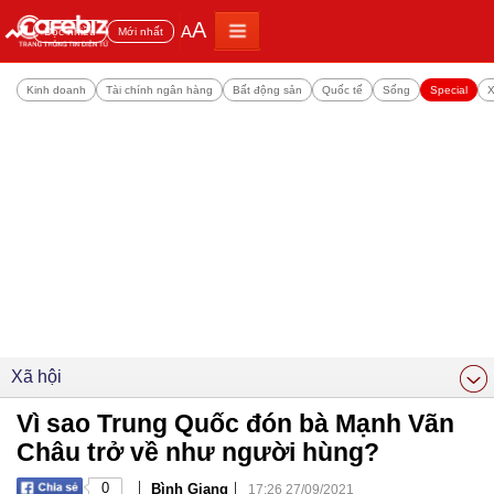
A
A
Đọc nhiều
Mới nhất
Kinh doanh
Tài chính ngân hàng
Bất động sản
Quốc tế
Sống
Special
X
Xã hội
Vì sao Trung Quốc đón bà Mạnh Vãn
Châu trở về như người hùng?
|
|
0
Bình Giang
17:26 27/09/2021