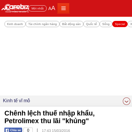
A
A
Đọc nhiều
Mới nhất
Kinh doanh
Tài chính ngân hàng
Bất động sản
Quốc tế
Sống
Special
X
Kinh tế vĩ mô
Chênh lệch thuế nhập khẩu,
Petrolimex thu lãi "khủng"
|
0
17:43 15/03/2016