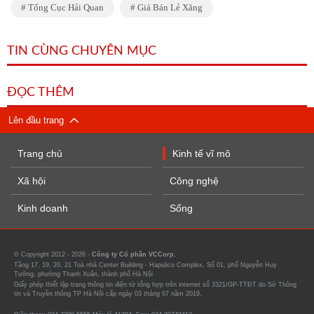
Tổng Cục Hải Quan
Giá Bán Lẻ Xăng
TIN CÙNG CHUYÊN MỤC
ĐỌC THÊM
Lên đầu trang
Trang chủ
Kinh tế vĩ mô
Xã hội
Công nghệ
Kinh doanh
Sống
© Copyright 2012 - 2026 -
Công ty Cổ phần VCCorp.
Tầng 17, 19, 20, 21 Toà nhà Center Building - Hapulico Complex, Số 01, phố Nguyễn Huy
Tưởng, phường Thanh Xuân, thành phố Hà Nội
Giấy phép thiết lập trang thông tin điện tử tổng hợp trên internet số 3321/GP-TTĐT do Sở Thông
tin và Truyền thông TP Hà Nội cấp ngày 03 tháng 07 năm 2019.