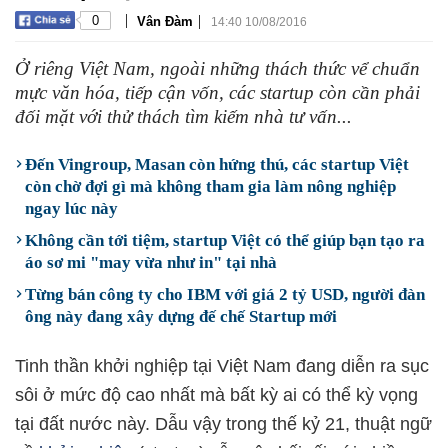
|
|
0
Vân Đàm
14:40 10/08/2016
Ở riêng Việt Nam, ngoài những thách thức vể chuẩn
mực văn hóa, tiếp cận vốn, các startup còn cần phải
đối mặt với thử thách tìm kiếm nhà tư vấn...
Đến Vingroup, Masan còn hứng thú, các startup Việt
còn chờ đợi gì mà không tham gia làm nông nghiệp
ngay lúc này
Không cần tới tiệm, startup Việt có thể giúp bạn tạo ra
áo sơ mi "may vừa như in" tại nhà
Từng bán công ty cho IBM với giá 2 tỷ USD, người đàn
ông này đang xây dựng đế chế Startup mới
Tinh thần khởi nghiệp tại Việt Nam đang diễn ra sục
sôi ở mức độ cao nhất mà bất kỳ ai có thể kỳ vọng
tại đất nước này. Dẫu vậy trong thế kỷ 21, thuật ngữ