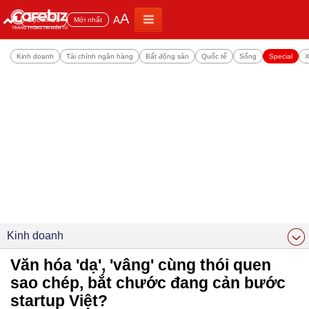
A
A
Đọc nhiều
Mới nhất
Kinh doanh
Tài chính ngân hàng
Bất động sản
Quốc tế
Sống
Special
X
Kinh doanh
Văn hóa 'dạ', 'vâng' cùng thói quen
sao chép, bắt chước đang cản bước
startup Việt?