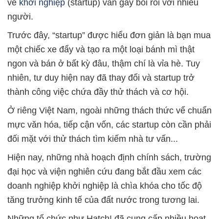
về
khởi nghiệp
(startup) vẫn gây bối rối với nhiều
người.
Trước đây, “startup” được hiểu đơn giản là bạn mua
một chiếc xe đẩy và tạo ra một loại bánh mì thật
ngon và bán ở bất kỳ đâu, thậm chí là vỉa hè. Tuy
nhiên, tư duy hiện nay đã thay đổi và startup trở
thành công việc chứa đầy thử thách và cơ hội.
Ở riêng Việt Nam, ngoài những thách thức vể chuẩn
mực văn hóa, tiếp cận vốn, các startup còn cần phải
đối mặt với thử thách tìm kiếm nhà tư vấn...
Hiện nay, những nhà hoạch định chính sách, trường
đại học và viện nghiên cứu đang bắt đầu xem các
doanh nghiệp khởi nghiệp là chìa khóa cho tốc độ
tăng trưởng kinh tế của đất nước trong tương lai.
Những tổ chức như Hatch! đã cung cấp nhiều hoạt