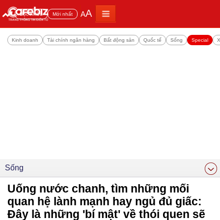
A
A
Đọc nhiều
Mới nhất
Kinh doanh
Tài chính ngân hàng
Bất động sản
Quốc tế
Sống
Special
X
Sống
Uống nước chanh, tìm những mối
quan hệ lành mạnh hay ngủ đủ giấc:
Đây là những 'bí mật' về thói quen sẽ