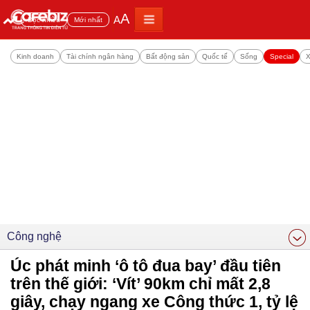
A
A
Đọc nhiều
Mới nhất
Kinh doanh
Tài chính ngân hàng
Bất động sản
Quốc tế
Sống
Special
X
Công nghệ
Úc phát minh ‘ô tô đua bay’ đầu tiên
trên thế giới: ‘Vít’ 90km chỉ mất 2,8
giây, chạy ngang xe Công thức 1, tỷ lệ