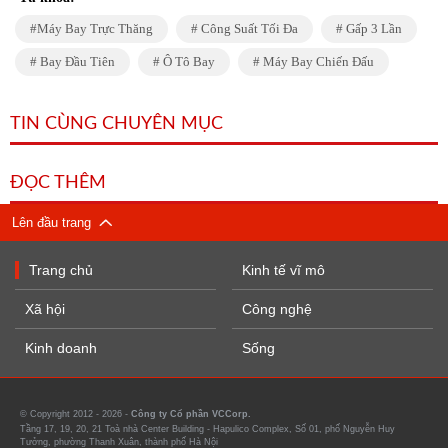
Máy Bay Trực Thăng
Công Suất Tối Đa
Gấp 3 Lần
Bay Đầu Tiên
Ô Tô Bay
Máy Bay Chiến Đấu
TIN CÙNG CHUYÊN MỤC
ĐỌC THÊM
Lên đầu trang
Trang chủ
Kinh tế vĩ mô
Xã hội
Công nghệ
Kinh doanh
Sống
© Copyright 2012 - 2026 -
Công ty Cổ phần VCCorp.
Tầng 17, 19, 20, 21 Toà nhà Center Building - Hapulico Complex, Số 01, phố Nguyễn Huy
Tưởng, phường Thanh Xuân, thành phố Hà Nội