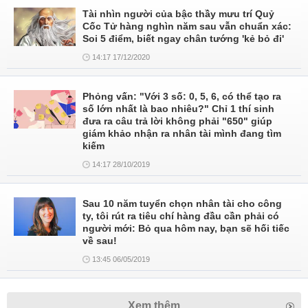
Tài nhìn người của bậc thầy mưu trí Quỷ
Cốc Tử hàng nghìn năm sau vẫn chuẩn xác:
Soi 5 điểm, biết ngay chân tướng 'kẻ bỏ đi'
14:17 17/12/2020
Phỏng vấn: "Với 3 số: 0, 5, 6, có thể tạo ra
số lớn nhất là bao nhiêu?" Chỉ 1 thí sinh
đưa ra câu trả lời không phải "650" giúp
giám khảo nhận ra nhân tài mình đang tìm
kiếm
14:17 28/10/2019
Sau 10 năm tuyển chọn nhân tài cho công
ty, tôi rút ra tiêu chí hàng đầu cần phải có
người mới: Bỏ qua hôm nay, bạn sẽ hối tiếc
về sau!
13:45 06/05/2019
Xem thêm