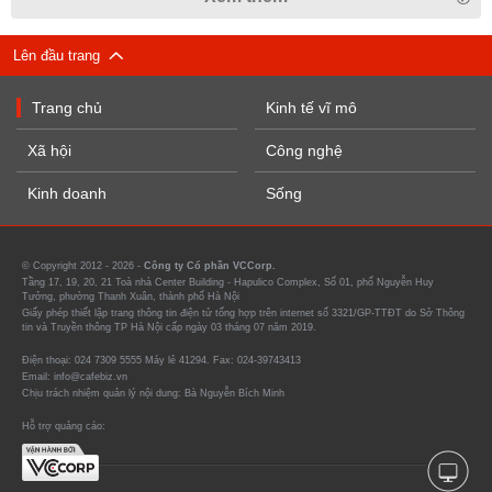
Lên đầu trang
Trang chủ
Kinh tế vĩ mô
Xã hội
Công nghệ
Kinh doanh
Sống
© Copyright 2012 - 2026 -
Công ty Cổ phần VCCorp.
Tầng 17, 19, 20, 21 Toà nhà Center Building - Hapulico Complex, Số 01, phố Nguyễn Huy
Tưởng, phường Thanh Xuân, thành phố Hà Nội
Giấy phép thiết lập trang thông tin điện tử tổng hợp trên internet số 3321/GP-TTĐT do Sở Thông
tin và Truyền thông TP Hà Nội cấp ngày 03 tháng 07 năm 2019.
Điện thoại: 024 7309 5555 Máy lẻ 41294. Fax: 024-39743413
Email: info@cafebiz.vn
Chịu trách nhiệm quản lý nội dung: Bà Nguyễn Bích Minh
Hỗ trợ quảng cáo: