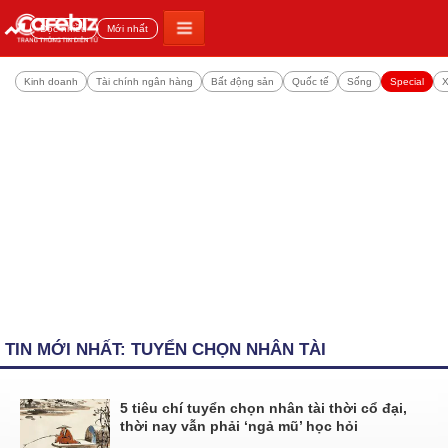
Đọc nhiều
Mới nhất
Kinh doanh
Tài chính ngân hàng
Bất động sản
Quốc tế
Sống
Special
X
TIN MỚI NHẤT: TUYỂN CHỌN NHÂN TÀI
5 tiêu chí tuyển chọn nhân tài thời cổ đại,
thời nay vẫn phải ‘ngả mũ’ học hỏi