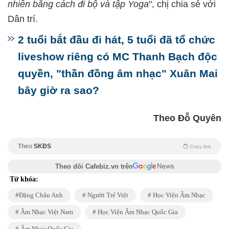
nhiên bằng cách đi bộ và tập Yoga
", chị chia sẻ với
Dân trí.
2 tuổi bắt đầu đi hát, 5 tuổi đã tổ chức
liveshow riêng có MC Thanh Bạch độc
quyền, "thần đồng âm nhạc" Xuân Mai
bây giờ ra sao?
Theo Đỗ Quyên
Theo
SKĐS
Copy link
Theo dõi Cafebiz.vn trên
Từ khóa:
Đặng Châu Anh
Người Trẻ Việt
Học Viện Âm Nhạc
Âm Nhạc Việt Nam
Học Viện Âm Nhạc Quốc Gia
Âm Nhạc Quốc Gia