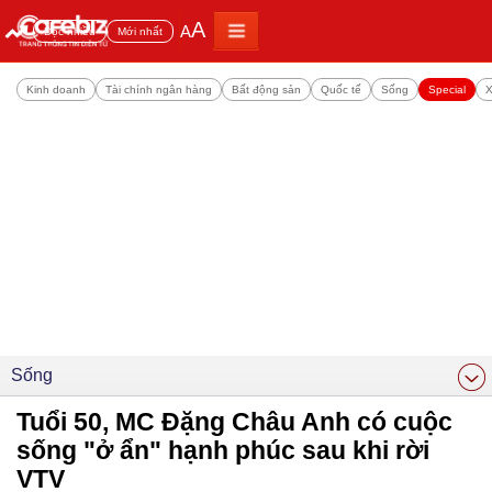
A
A
Đọc nhiều
Mới nhất
Kinh doanh
Tài chính ngân hàng
Bất động sản
Quốc tế
Sống
Special
X
Sống
Tuổi 50, MC Đặng Châu Anh có cuộc
sống "ở ẩn" hạnh phúc sau khi rời
VTV