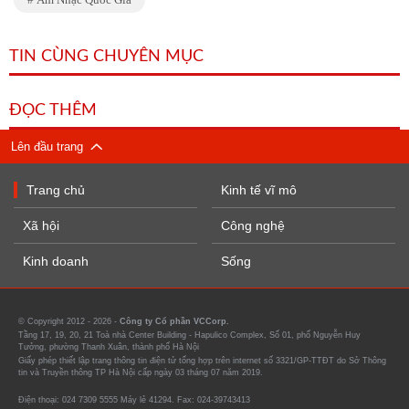
TIN CÙNG CHUYÊN MỤC
ĐỌC THÊM
Lên đầu trang
Trang chủ
Kinh tế vĩ mô
Xã hội
Công nghệ
Kinh doanh
Sống
© Copyright 2012 - 2026 -
Công ty Cổ phần VCCorp.
Tầng 17, 19, 20, 21 Toà nhà Center Building - Hapulico Complex, Số 01, phố Nguyễn Huy
Tưởng, phường Thanh Xuân, thành phố Hà Nội
Giấy phép thiết lập trang thông tin điện tử tổng hợp trên internet số 3321/GP-TTĐT do Sở Thông
tin và Truyền thông TP Hà Nội cấp ngày 03 tháng 07 năm 2019.
Điện thoại: 024 7309 5555 Máy lẻ 41294. Fax: 024-39743413