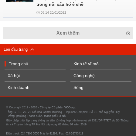
trong nỗi xấu hổ ê chề
08:14 20/01/2022
Xem thêm
Lên đầu trang
Trang chủ
Kinh tế vĩ mô
Xã hội
Công nghệ
Kinh doanh
Sống
© Copyright 2012 - 2026 -
Công ty Cổ phần VCCorp.
Tầng 17, 19, 20, 21 Toà nhà Center Building - Hapulico Complex, Số 01, phố Nguyễn Huy
Tưởng, phường Thanh Xuân, thành phố Hà Nội
Giấy phép thiết lập trang thông tin điện tử tổng hợp trên internet số 3321/GP-TTĐT do Sở Thông
tin và Truyền thông TP Hà Nội cấp ngày 03 tháng 07 năm 2019.
Điện thoại: 024 7309 5555 Máy lẻ 41294. Fax: 024-39743413