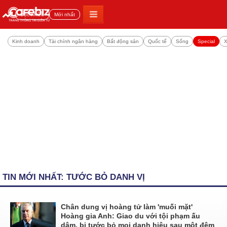
Đọc nhiều
Mới nhất
Kinh doanh
Tài chính ngân hàng
Bất động sản
Quốc tế
Sống
Special
X
TIN MỚI NHẤT: TƯỚC BỎ DANH VỊ
Chân dung vị hoàng tử làm 'muối mặt'
Hoàng gia Anh: Giao du với tội phạm ấu
dâm, bị tước bỏ mọi danh hiệu sau một đêm