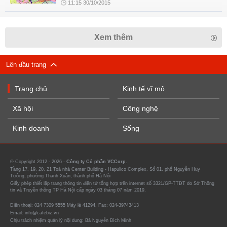
11:15 30/10/2015
Xem thêm
Lên đầu trang
Trang chủ
Kinh tế vĩ mô
Xã hội
Công nghệ
Kinh doanh
Sống
© Copyright 2012 - 2026 -
Công ty Cổ phần VCCorp.
Tầng 17, 19, 20, 21 Toà nhà Center Building - Hapulico Complex, Số 01, phố Nguyễn Huy
Tưởng, phường Thanh Xuân, thành phố Hà Nội
Giấy phép thiết lập trang thông tin điện tử tổng hợp trên internet số 3321/GP-TTĐT do Sở Thông
tin và Truyền thông TP Hà Nội cấp ngày 03 tháng 07 năm 2019.
Điện thoại: 024 7309 5555 Máy lẻ 41294. Fax: 024-39743413
Email: info@cafebiz.vn
Chịu trách nhiệm quản lý nội dung: Bà Nguyễn Bích Minh