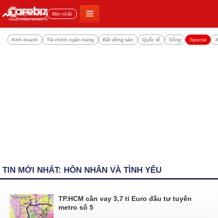
Đọc nhiều
Mới nhất
Kinh doanh
Tài chính ngân hàng
Bất động sản
Quốc tế
Sống
Special
X
TIN MỚI NHẤT: HÔN NHÂN VÀ TÌNH YÊU
TP.HCM cần vay 3,7 tỉ Euro đầu tư tuyến
metro số 5