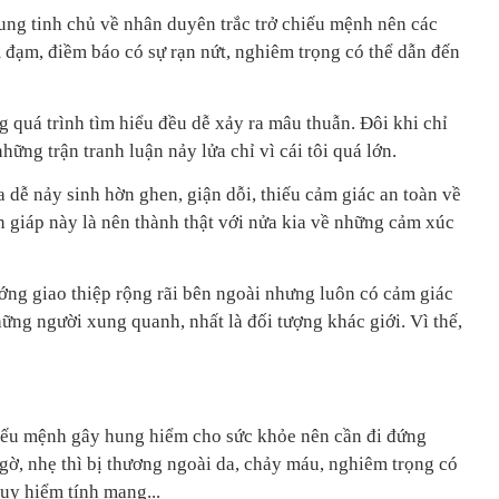
ung tinh chủ về nhân duyên trắc trở chiếu mệnh nên các
đạm, điềm báo có sự rạn nứt, nghiêm trọng có thể dẫn đến
 quá trình tìm hiểu đều dễ xảy ra mâu thuẫn. Đôi khi chỉ
ững trận tranh luận nảy lửa chỉ vì cái tôi quá lớn.
a dễ nảy sinh hờn ghen, giận dỗi, thiếu cảm giác an toàn về
 giáp này là nên thành thật với nửa kia về những cảm xúc
ng giao thiệp rộng rãi bên ngoài nhưng luôn có cảm giác
những người xung quanh, nhất là đối tượng khác giới. Vì thế,
iếu mệnh gây hung hiểm cho sức khỏe nên cần đi đứng
ngờ, nhẹ thì bị thương ngoài da, chảy máu, nghiêm trọng có
uy hiểm tính mạng...