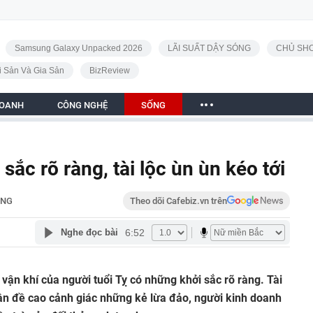
Samsung Galaxy Unpacked 2026
LÃI SUẤT DẬY SÓNG
CHỦ SHO
i Sản Và Gia Sản
BizReview
DOANH
CÔNG NGHỆ
SỐNG
 sắc rõ ràng, tài lộc ùn ùn kéo tới
ỐNG
Theo dõi Cafebiz.vn trên
6:52
Nghe đọc bài
n khí của người tuổi Tỵ có những khởi sắc rõ ràng. Tài
ần đề cao cảnh giác những kẻ lừa đảo, người kinh doanh