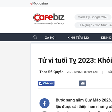
Bỏ qua điều hướng
CafeBiz - Trang chủ
Made By Google 2026
Kế Nghiệp - Góc Nhìn Tà
XÃ HỘI
KINH TẾ VĨ MÔ
KINH 
Tử vi tuổi Tỵ 2023: Khởi
|
Theo Đỗ Quyên
|
23/01/2023 09:09 AM
S
Bước sang năm Quý Mão 2023, vậ
lộc được cải thiện hơn nhưng c