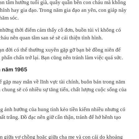
 an tâm hưởng tuổi già, quây quần bên con cháu mà không
chính hay gia đạo. Trong năm gia đạo an yên, con giáp này
hăm sóc.
những thời điểm cảm thấy cô đơn, buồn tủi vì không có
háu nên quan tâm san sẻ sẽ cải thiện tình hình.
n đời có thể thường xuyên gặp gỡ bạn bè đồng niên để
m phấn chấn trở lại. Bạn cũng nên tránh làm việc quá sức.
nh năm 1965
ể gặp may mắn về lĩnh vực tài chính, buôn bán trong năm
 chung sẽ có nhiều sự tăng tiến, chất lượng cuộc sống của
g ảnh hưởng của hung tinh kẻo tiền kiếm nhiều nhưng có
 mất trắng. Đồ đạc nên giữ cẩn thận, tránh để hớ hênh tạo
ẫn giữa vợ chồng hoặc giữa cha mẹ và con cái do khoảng