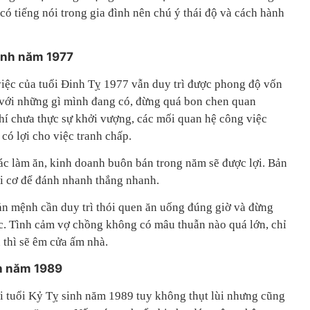
có tiếng nói trong gia đình nên chú ý thái độ và cách hành
sinh năm 1977
ệc của tuổi Đinh Tỵ 1977 vẫn duy trì được phong độ vốn
 với những gì mình đang có, đừng quá bon chen quan
hí chưa thực sự khởi vượng, các mối quan hệ công việc
ó lợi cho việc tranh chấp.
tác làm ăn, kinh doanh buôn bán trong năm sẽ được lợi. Bản
i cơ để đánh nhanh thắng nhanh.
n mệnh cần duy trì thói quen ăn uống đúng giờ và đừng
c. Tình cảm vợ chồng không có mâu thuẫn nào quá lớn, chỉ
u thì sẽ êm cửa ấm nhà.
nh năm 1989
 tuổi Kỷ Tỵ sinh năm 1989 tuy không thụt lùi nhưng cũng