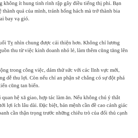
g không ít hung tinh rình rập gây điều tiếng thị phi. Bạn
ệ thành quả của mình, tránh hống hách mà trở thành bia
ai bay vạ gió.
tuổi Tỵ nhìn chung được cải thiện hơn. Không chỉ lương
guồn thu từ việc kinh doanh nhỏ lẻ, làm thêm cũng tăng lên
ng trong công việc, dám thử sức với các lĩnh vực mới,
ng dễ thu lợi. Còn nếu chỉ an phận sẽ chẳng có sự đột phá
tiến cũng tan biến.
 quan hệ xã giao, hợp tác làm ăn. Nếu không chú ý thắt
tới lợi ích lâu dài. Đặc biệt, bản mệnh cần đề cao cảnh giác
oanh cần thận trọng trước những chiêu trò của đối thủ cạnh