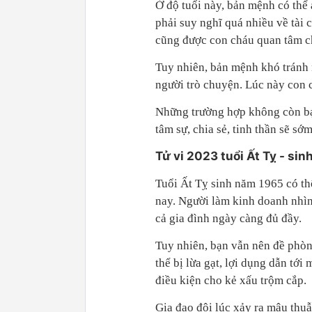
Ở độ tuổi này, bản mệnh có thể
phải suy nghĩ quá nhiều về tài 
cũng được con cháu quan tâm c
Tuy nhiên, bản mệnh khó tránh 
người trò chuyện. Lúc này con c
Những trường hợp không còn bạ
tâm sự, chia sẻ, tinh thần sẽ sớ
Tử vi 2023 tuổi Ất Tỵ - si
Tuổi Ất Tỵ sinh năm 1965 có th
nay. Người làm kinh doanh nhìn
cả gia đình ngày càng đủ đầy.
Tuy nhiên, bạn vẫn nên đề phòn
thể bị lừa gạt, lợi dụng dẫn tới
điều kiện cho kẻ xấu trộm cắp.
Gia đạo đôi lúc xảy ra mâu thu