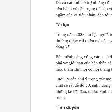
Dù có cát tinh hỗ trợ nhưng cũn
nên hành xử cẩn trọng để bảo v
ngắm của kẻ tiểu nhân, dẫn tới t
Tài lộc
Trong năm 2023, tài lộc người 
thưởng được cải thiện mà các n
đáng kể.
Bản mệnh càng xông xáo, chủ độ
phá vỡ giới hạn của bản thân cà
nào, thậm chí mọi cơ hội thăng 
Tuổi Tỵ cần chú ý trong các mối
chặt sẽ rất dễ đổ vỡ, ảnh hưởng 
những kẻ lừa đảo, người kinh d
tranh.
Tình duyên