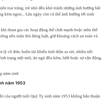
niên trai tráng, trẻ nhỏ đều khó tránh những ảnh hưởng bất
ống kém ngon... Lâu ngày còn có thể ảnh hưởng tới sinh
 khi tham gia các hoạt động thể chất mạnh hoặc môn thể
hông nên tuân thủ đúng luật, giữ khoảng cách an toàn và
m lý cô đơn, buồn tủi khiến tinh thần sa sút, nhiều nỗi
 tình trạng mệt mỏi, ăn ngủ đều kém, lười hoặc sợ vận động,
ng năm sinh
inh năm 1953
í của người tuổi Quý Tỵ sinh năm 1953 không hẳn thuận