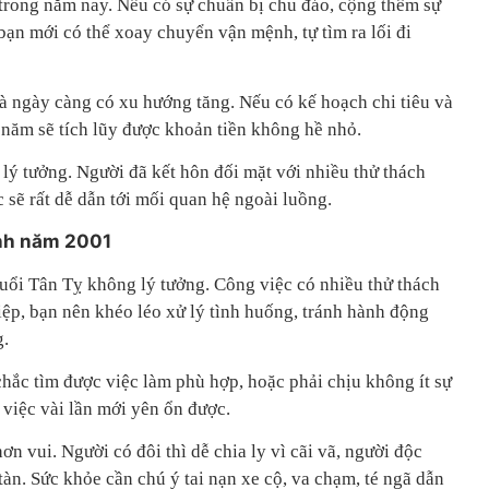
 trong năm nay. Nếu có sự chuẩn bị chu đáo, cộng thêm sự
ạn mới có thể xoay chuyển vận mệnh, tự tìm ra lối đi
và ngày càng có xu hướng tăng. Nếu có kế hoạch chi tiêu và
g năm sẽ tích lũy được khoản tiền không hề nhỏ.
lý tưởng. Người đã kết hôn đối mặt với nhiều thử thách
 sẽ rất dễ dẫn tới mối quan hệ ngoài luồng.
inh năm 2001
uổi Tân Tỵ không lý tưởng. Công việc có nhiều thử thách
iệp, bạn nên khéo léo xử lý tình huống, tránh hành động
g.
hắc tìm được việc làm phù hợp, hoặc phải chịu không ít sự
 việc vài lần mới yên ổn được.
n vui. Người có đôi thì dễ chia ly vì cãi vã, người độc
tàn. Sức khỏe cần chú ý tai nạn xe cộ, va chạm, té ngã dẫn