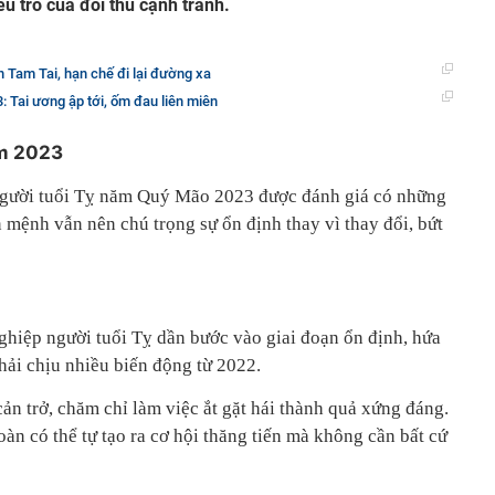
u trò của đối thủ cạnh tranh.
n Tam Tai, hạn chế đi lại đường xa
: Tai ương ập tới, ốm đau liên miên
ăm 2023
 người tuổi Tỵ năm Quý Mão 2023 được đánh giá có những
n mệnh vẫn nên chú trọng sự ổn định thay vì thay đổi, bứt
hiệp người tuổi Tỵ dần bước vào giai đoạn ổn định, hứa
hải chịu nhiều biến động từ 2022.
n trở, chăm chỉ làm việc ắt gặt hái thành quả xứng đáng.
àn có thể tự tạo ra cơ hội thăng tiến mà không cần bất cứ