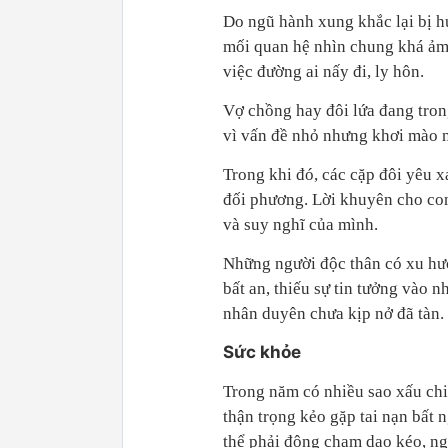
Do ngũ hành xung khắc lại bị h
mối quan hệ nhìn chung khá ảm 
việc đường ai nấy đi, ly hôn.
Vợ chồng hay đôi lứa đang trong
vì vấn đề nhỏ nhưng khơi mào nh
Trong khi đó, các cặp đôi yêu x
đối phương. Lời khuyên cho con
và suy nghĩ của mình.
Những người độc thân có xu hướ
bất an, thiếu sự tin tưởng vào 
nhân duyên chưa kịp nở đã tàn.
Sức khỏe
Trong năm có nhiều sao xấu ch
thận trọng kẻo gặp tai nạn bất 
thể phải động chạm dao kéo, ng