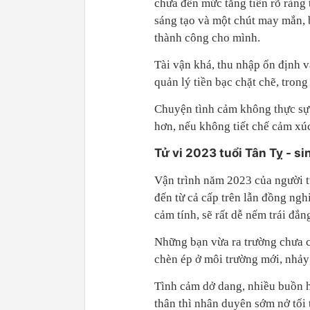
chưa đến mức tăng tiến rõ ràng
sáng tạo và một chút may mắn, b
thành công cho mình.
Tài vận khá, thu nhập ổn định 
quản lý tiền bạc chặt chẽ, tron
Chuyện tình cảm không thực sự 
hơn, nếu không tiết chế cảm xúc
Tử vi 2023 tuổi Tân Tỵ - s
Vận trình năm 2023 của người t
đến từ cả cấp trên lẫn đồng ngh
cảm tính, sẽ rất dễ nếm trái đắn
Những bạn vừa ra trường chưa c
chèn ép ở môi trường mới, nhảy
Tình cảm dở dang, nhiều buồn hơ
thân thì nhân duyên sớm nở tối 