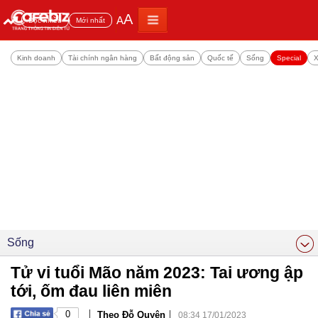
A
A
Đọc nhiều
Mới nhất
Kinh doanh
Tài chính ngân hàng
Bất động sản
Quốc tế
Sống
Special
X
Sống
Tử vi tuổi Mão năm 2023: Tai ương ập
tới, ốm đau liên miên
|
|
0
Theo Đỗ Quyên
08:34 17/01/2023