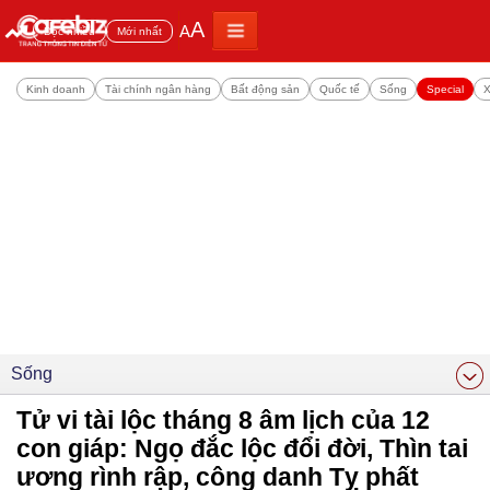
A
A
Đọc nhiều
Mới nhất
Kinh doanh
Tài chính ngân hàng
Bất động sản
Quốc tế
Sống
Special
X
Sống
Tử vi tài lộc tháng 8 âm lịch của 12
con giáp: Ngọ đắc lộc đổi đời, Thìn tai
ương rình rập, công danh Tỵ phất