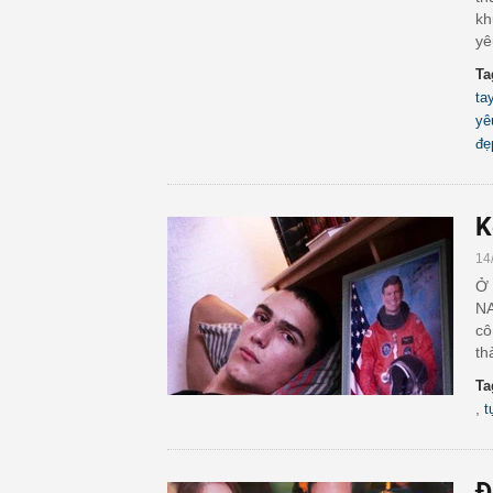
kh
yê
Ta
ta
yê
đẹ
K
14
Ở 
NA
cô
th
Ta
,
t
Đ