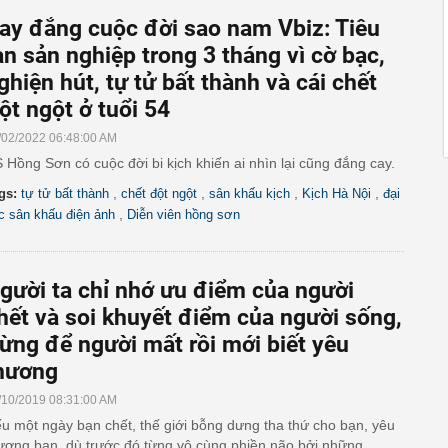
ay đắng cuộc đời sao nam Vbiz: Tiêu
an sản nghiệp trong 3 tháng vì cờ bạc,
ghiện hút, tự tử bất thành và cái chết
ột ngột ở tuổi 54
/02/2022 06:48:00 AM
 Hồng Sơn có cuộc đời bi kịch khiến ai nhìn lại cũng đắng cay.
,
,
,
,
gs:
tự tử bất thành
chết đột ngột
sân khấu kịch
Kịch Hà Nội
đại
,
c sân khấu điện ảnh
Diễn viên hồng sơn
gười ta chỉ nhớ ưu điểm của người
hết và soi khuyết điểm của người sống,
ừng để người mất rồi mới biết yêu
hương
/10/2019 08:31:00 AM
u một ngày bạn chết, thế giới bỗng dưng tha thứ cho bạn, yêu
ương bạn, dù trước đó từng vô cùng phiền não bởi những