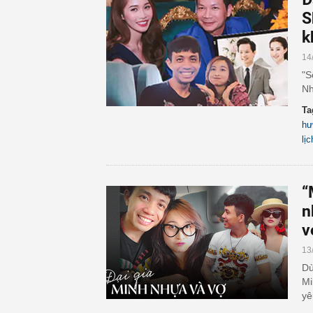
S
k
14
"S
Nh
Ta
hư
lịc
“
n
v
13
Dù
Mi
yê