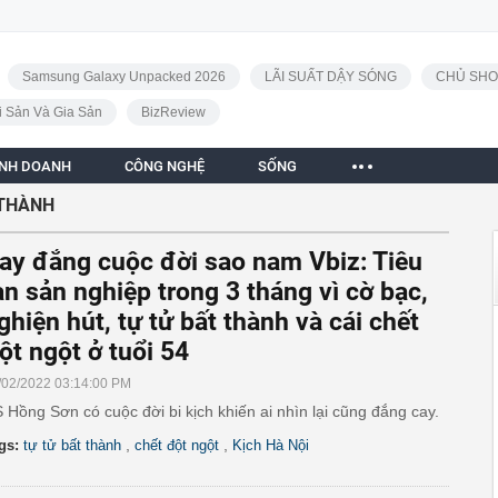
Samsung Galaxy Unpacked 2026
LÃI SUẤT DẬY SÓNG
CHỦ SHO
i Sản Và Gia Sản
BizReview
INH DOANH
CÔNG NGHỆ
SỐNG
 THÀNH
ay đắng cuộc đời sao nam Vbiz: Tiêu
an sản nghiệp trong 3 tháng vì cờ bạc,
ghiện hút, tự tử bất thành và cái chết
ột ngột ở tuổi 54
/02/2022 03:14:00 PM
 Hồng Sơn có cuộc đời bi kịch khiến ai nhìn lại cũng đắng cay.
,
,
gs:
tự tử bất thành
chết đột ngột
Kịch Hà Nội