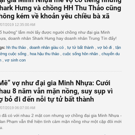
hark Hưng và chồng HH Thu Thảo cũng
hông kém về khoản yêu chiều bà xã
/07/2019 12:35:00 AM
ố hưởng" lắm mới lấy được người chồng như đại gia Minh
ựa, doanh nhân Shark Hưng hay doanh nhân Trung Tín đấy!
,
,
,
,
gs:
hh thu thảo
doanh nhân giàu có
tự tử bất thành
vợ bỏ đi
tận
,
,
,
ởng cuộc sống
hoa hậu thu thảo
cuộc sống hôn nhân
chuyến du
,
h
vợ sinh con
Mê” vợ như đại gia Minh Nhựa: Cưới
hau 8 năm vẫn mặn nồng, suy sụp vì
ợ bỏ đi đến nỗi tự tử bất thành
/07/2019 06:07:00 AM
 đã có với nhau 2 mặt con nhưng vợ chồng đại gia Minh Nhựa -
lan Phạm vẫn thể hiện tình cảm mặn nồng như một cặp đôi mới
u.