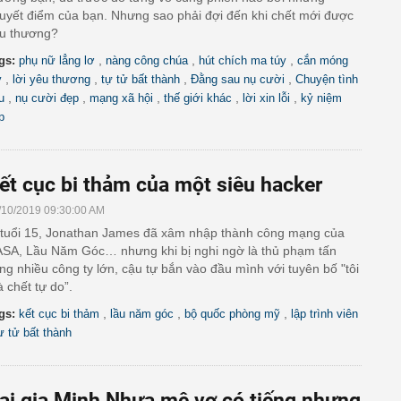
uyết điểm của bạn. Nhưng sao phải đợi đến khi chết mới được
u thương?
,
,
,
gs:
phụ nữ lẳng lơ
nàng công chúa
hút chích ma túy
cắn móng
,
,
,
,
y
lời yêu thương
tự tử bất thành
Đằng sau nụ cười
Chuyện tình
,
,
,
,
,
u
nụ cười đẹp
mạng xã hội
thế giới khác
lời xin lỗi
kỷ niệm
p
ết cục bi thảm của một siêu hacker
/10/2019 09:30:00 AM
tuổi 15, Jonathan James đã xâm nhập thành công mạng của
SA, Lầu Năm Góc… nhưng khi bị nghi ngờ là thủ phạm tấn
ng nhiều công ty lớn, cậu tự bắn vào đầu mình với tuyên bố "tôi
à chết tự do”.
,
,
,
gs:
kết cục bi thảm
lầu năm góc
bộ quốc phòng mỹ
lập trình viên
ự tử bất thành
ại gia Minh Nhựa mê vợ có tiếng nhưng