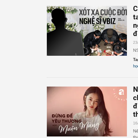
C
t
n
đ
23
NS
Ta
họ
N
c
đ
t
16
Nế
th