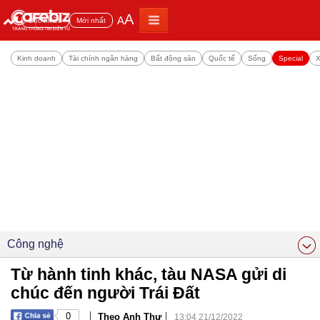
A
A
Đọc nhiều
Mới nhất
Kinh doanh
Tài chính ngân hàng
Bất động sản
Quốc tế
Sống
Special
X
Công nghệ
Từ hành tinh khác, tàu NASA gửi di
chúc đến người Trái Đất
|
|
0
Theo Anh Thư
13:04 21/12/2022