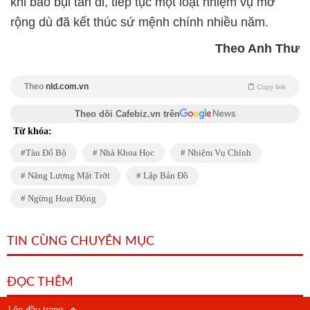
khi bão bụi tan đi, tiếp tục một loạt nhiệm vụ mở
rộng dù đã kết thúc sứ mệnh chính nhiều năm.
Theo Anh Thư
Theo
nld.com.vn
Copy link
Theo dõi Cafebiz.vn trên
Từ khóa:
Tàu Đổ Bộ
Nhà Khoa Học
Nhiệm Vụ Chính
Năng Lượng Mặt Trời
Lập Bản Đồ
Ngừng Hoạt Động
TIN CÙNG CHUYÊN MỤC
ĐỌC THÊM
Lên đầu trang