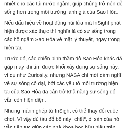
nhiệt cho các túi nước ngầm, giúp chúng trở nên dễ
sống hơn trong môi trường lạnh giá của Sao Hỏa.
Nếu dấu hiệu về hoạt động núi lửa mà InSight phát
hiện được xác thực thì nghĩa là có sự sống trong
các hồ ngầm Sao Hỏa về mặt lý thuyết, ngay trong
hiện tại.
Trước đó, các chiến binh thăm dò Sao Hỏa khác đã
gặp may khi tìm được khối xây dựng sự sống này,
ví dụ như Curiosity, nhưng NASA chỉ mới dám nghĩ
về sự sống cổ đại, bởi các yếu tố môi trường hiện
tại của Sao Hỏa đã cản trở khả năng sự sống đó
vẫn còn hiện diện.
Nhưng mảnh ghép từ InSight có thể thay đổi cuộc
chơi. Vì vậy dù tàu đổ bộ này "chết", di sản của nó
vẫn tiếp tục giúp các nhà khoa học hữu hiệu trên