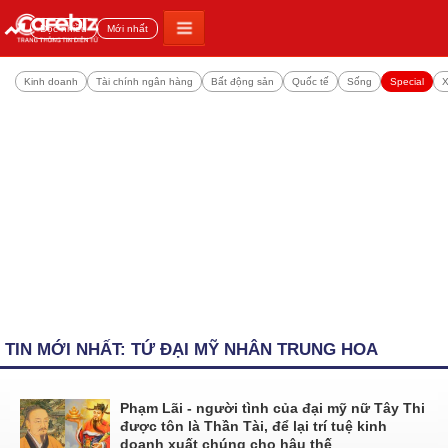
Đọc nhiều
Mới nhất
Kinh doanh
Tài chính ngân hàng
Bất động sản
Quốc tế
Sống
Special
X
TIN MỚI NHẤT: TỨ ĐẠI MỸ NHÂN TRUNG HOA
Phạm Lãi - người tình của đại mỹ nữ Tây Thi
được tôn là Thần Tài, để lại trí tuệ kinh
doanh xuất chúng cho hậu thế