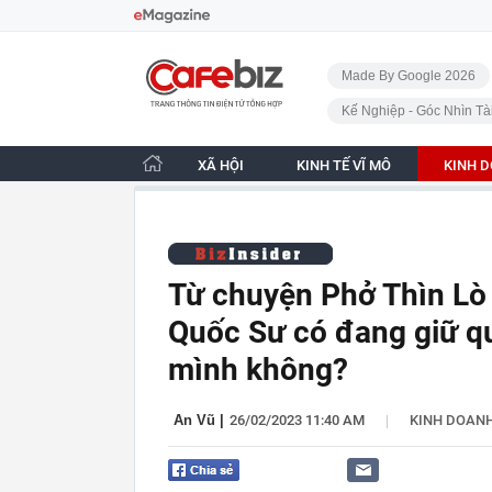
Bỏ qua điều hướng
CafeBiz - Trang chủ
Made By Google 2026
Kế Nghiệp - Góc Nhìn Tà
XÃ HỘI
KINH TẾ VĨ MÔ
KINH 
Từ chuyện Phở Thìn Lò 
Quốc Sư có đang giữ qu
mình không?
|
An Vũ
|
26/02/2023 11:40 AM
KINH DOAN