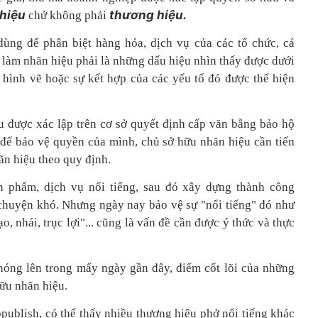
 hiệu
thương hiệu.
chứ không phải
ùng để phân biệt hàng hóa, dịch vụ của các tổ chức, cá
làm nhãn hiệu phải là những dấu hiệu nhìn thấy được dưới
, hình vẽ hoặc sự kết hợp của các yếu tố đó được thể hiện
u được xác lập trên cơ sở quyết định cấp văn bằng bảo hộ
, để bảo vệ quyền của mình, chủ sở hữu nhãn hiệu cần tiến
ãn hiệu theo quy định.
 phẩm, dịch vụ nổi tiếng, sau đó xây dựng thành công
 chuyện khó. Nhưng ngày nay bảo vệ sự "nổi tiếng" đó như
o, nhái, trục lợi"... cũng là vấn đề cần được ý thức và thực
óng lên trong mấy ngày gần đây, điểm cốt lõi của những
hữu nhãn hiệu.
publish, có thể thấy nhiều thương hiệu phở nổi tiếng khác