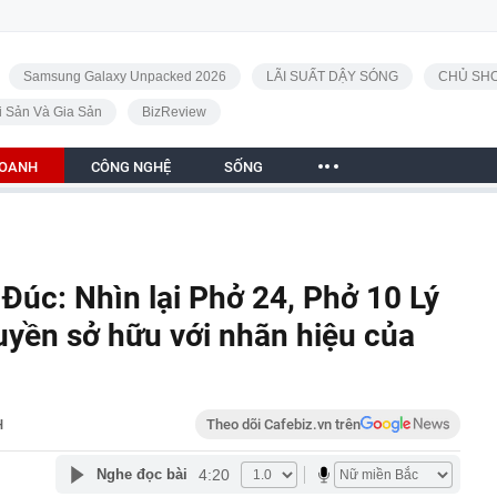
Samsung Galaxy Unpacked 2026
LÃI SUẤT DẬY SÓNG
CHỦ SHO
i Sản Và Gia Sản
BizReview
DOANH
CÔNG NGHỆ
SỐNG
Đúc: Nhìn lại Phở 24, Phở 10 Lý
yền sở hữu với nhãn hiệu của
H
Theo dõi Cafebiz.vn trên
4:20
Nghe đọc bài