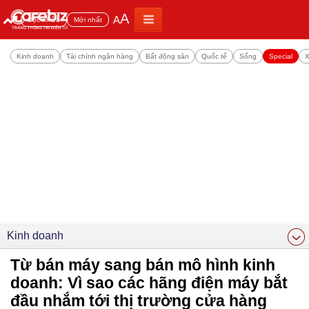
A
A
Đọc nhiều
Mới nhất
Kinh doanh
Tài chính ngân hàng
Bất động sản
Quốc tế
Sống
Special
X
Kinh doanh
Từ bán máy sang bán mô hình kinh
doanh: Vì sao các hãng điện máy bắt
đầu nhắm tới thị trường cửa hàng