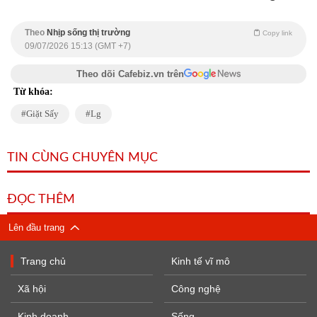
Theo
Nhịp sống thị trường
Copy link
09/07/2026 15:13 (GMT +7)
Theo dõi Cafebiz.vn trên
Từ khóa:
Giặt Sấy
Lg
TIN CÙNG CHUYÊN MỤC
ĐỌC THÊM
Lên đầu trang
Trang chủ
Kinh tế vĩ mô
Xã hội
Công nghệ
Kinh doanh
Sống