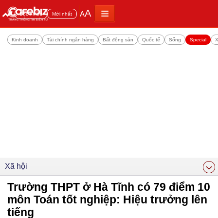
A
A
Đọc nhiều
Mới nhất
Kinh doanh
Tài chính ngân hàng
Bất động sản
Quốc tế
Sống
Special
X
Xã hội
Trường THPT ở Hà Tĩnh có 79 điểm 10
môn Toán tốt nghiệp: Hiệu trưởng lên
tiếng