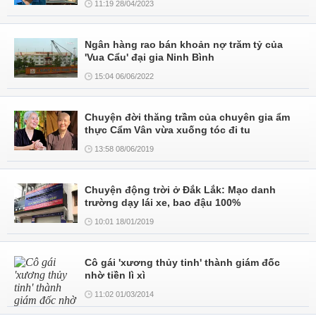
11:19 28/04/2023
Ngân hàng rao bán khoản nợ trăm tỷ của
'Vua Cẩu' đại gia Ninh Bình
15:04 06/06/2022
Chuyện đời thăng trầm của chuyên gia ẩm
thực Cẩm Vân vừa xuống tóc đi tu
13:58 08/06/2019
Chuyện động trời ở Đắk Lắk: Mạo danh
trường dạy lái xe, bao đậu 100%
10:01 18/01/2019
Cô gái 'xương thủy tinh' thành giám đốc
nhờ tiền lì xì
11:02 01/03/2014