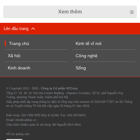
Xem thêm
Lên đầu trang
Trang chủ
Kinh tế vĩ mô
Xã hội
Công nghệ
Kinh doanh
Sống
© Copyright 2012 - 2026 -
Công ty Cổ phần VCCorp.
Tầng 17, 19, 20, 21 Toà nhà Center Building - Hapulico Complex, Số 01, phố Nguyễn Huy
Tưởng, phường Thanh Xuân, thành phố Hà Nội
Giấy phép thiết lập trang thông tin điện tử tổng hợp trên internet số 3321/GP-TTĐT do Sở Thông
tin và Truyền thông TP Hà Nội cấp ngày 03 tháng 07 năm 2019.
Điện thoại: 024 7309 5555 Máy lẻ 41294. Fax: 024-39743413
Email: info@cafebiz.vn
Chịu trách nhiệm quản lý nội dung: Bà Nguyễn Bích Minh
Hỗ trợ quảng cáo: