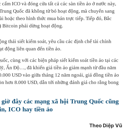
cấm ICO và đóng cửa tất cả các sàn tiền ảo ở nước này,
 Trung Quốc đã không từ bỏ hoạt động, mà chuyển sang
ài hoặc theo hình thức mua bán trực tiếp. Tiếp đó, Bắc
 Bitcoin phải dừng hoạt động.
ng thái siết kiểm soát, yêu cầu các định chế tài chính
t động liên quan đến tiền ảo.
c, cùng với các biện pháp siết kiểm soát tiền ảo tại các
ỹ, Ấn Độ…, đã khiến giá tiền ảo giảm mạnh từ đầu năm
20.000 USD vào giữa tháng 12 năm ngoái, giá đồng tiền ảo
còn hơn 8.000 USD, dẫn tới những đánh giá cho rằng bong
 giờ đây các mạng xã hội Trung Quốc cũng
in, ICO hay tiền ảo
Theo Diệp Vũ