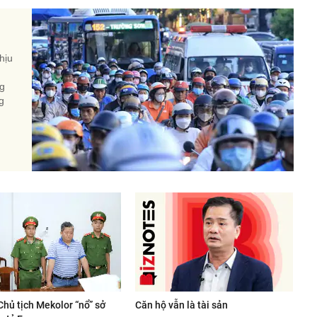
hịu
ng
g
Chủ tịch Mekolor “nổ” sở
Căn hộ vẫn là tài sản