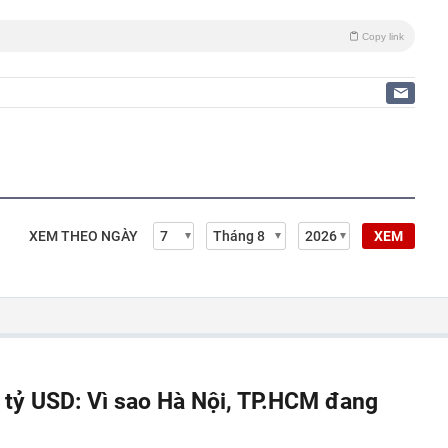
Copy link
XEM THEO NGÀY
XEM
á tỷ USD: Vì sao Hà Nội, TP.HCM đang