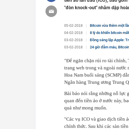
tiền ảo lần đầu (ICO), bao gồm
"đòn knock-out" nhằm dập hoàn 
Bitcoin vừa thêm một lầ
05-02-2018
8 lý do khiến bitcoin mấ
04-02-2018
Đồng sáng lập Apple: Trong k
03-02-2018
24 giờ đẫm máu, Bitcoin 
03-02-2018
"Để ngăn chặn rủi ro tài chính
trang web trong và ngoài nước n
Hoa Nam buổi sáng (SCMP) dẫn m
Ngân hàng Trung ương Trung Q
Bài báo nói rằng những nỗ lực 
quan đến tiền ảo ở nước này, b
quả như mong muốn.
"Các vụ ICO và giao dịch tiền 
chính thức. Sau khi các sàn ti