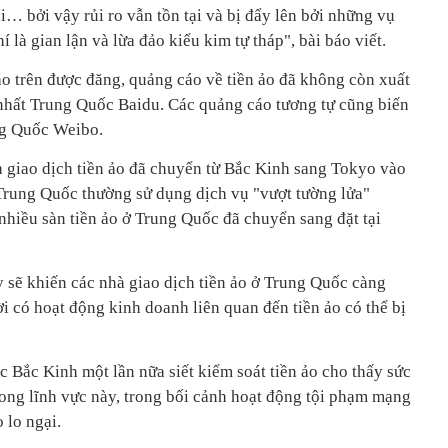
… bởi vậy rủi ro vẫn tồn tại và bị đẩy lên bởi những vụ
 là gian lận và lừa đảo kiểu kim tự tháp", bài báo viết.
o trên được đăng, quảng cáo về tiền ảo đã không còn xuất
 nhất Trung Quốc Baidu. Các quảng cáo tương tự cũng biến
ng Quốc Weibo.
 giao dịch tiền ảo đã chuyển từ Bắc Kinh sang Tokyo vào
Trung Quốc thường sử dụng dịch vụ "vượt tường lửa"
 nhiều sàn tiền ảo ở Trung Quốc đã chuyển sang đặt tại
y sẽ khiến các nhà giao dịch tiền ảo ở Trung Quốc càng
 có hoạt động kinh doanh liên quan đến tiền ảo có thể bị
c Bắc Kinh một lần nữa siết kiểm soát tiền ảo cho thấy sức
rong lĩnh vực này, trong bối cảnh hoạt động tội phạm mạng
o lo ngại.