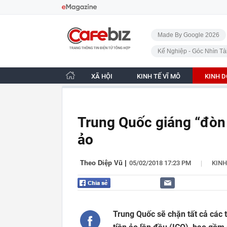
Bỏ qua điều hướng
CafeBiz - Trang chủ
Made By Google 2026
Kế Nghiệp - Góc Nhìn Tà
XÃ HỘI
KINH TẾ VĨ MÔ
KINH 
Trung Quốc giáng “đòn 
ảo
|
Theo Diệp Vũ
|
05/02/2018 17:23 PM
KIN
Trung Quốc sẽ chặn tất cả các 