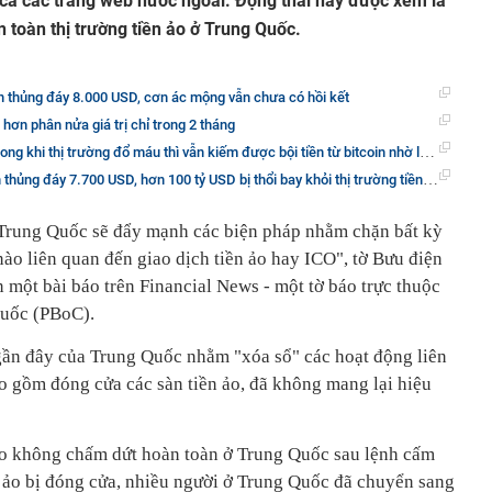
 cả các trang web nước ngoài. Động thái này được xem là
toàn thị trường tiền ảo ở Trung Quốc.
n thủng đáy 8.000 USD, cơn ác mộng vẫn chưa có hồi kết
t hơn phân nửa giá trị chỉ trong 2 tháng
hi thị trường đổ máu thì vẫn kiếm được bội tiền từ bitcoin nhờ lý do đơn giản này
thủng đáy 7.700 USD, hơn 100 tỷ USD bị thổi bay khỏi thị trường tiền số
, Trung Quốc sẽ đẩy mạnh các biện pháp nhằm chặn bất kỳ
ào liên quan đến giao dịch tiền ảo hay ICO", tờ Bưu điện
ột bài báo trên Financial News - một tờ báo trực thuộc
uốc (PBoC).
gần đây của Trung Quốc nhằm "xóa sổ" các hoạt động liên
ao gồm đóng cửa các sàn tiền ảo, đã không mang lại hiệu
ảo không chấm dứt hoàn toàn ở Trung Quốc sau lệnh cấm
ền ảo bị đóng cửa, nhiều người ở Trung Quốc đã chuyển sang