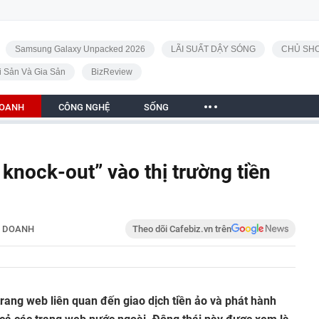
Samsung Galaxy Unpacked 2026
LÃI SUẤT DẬY SÓNG
CHỦ SHO
i Sản Và Gia Sản
BizReview
DOANH
CÔNG NGHỆ
SỐNG
knock-out” vào thị trường tiền
H DOANH
Theo dõi Cafebiz.vn trên
trang web liên quan đến giao dịch tiền ảo và phát hành