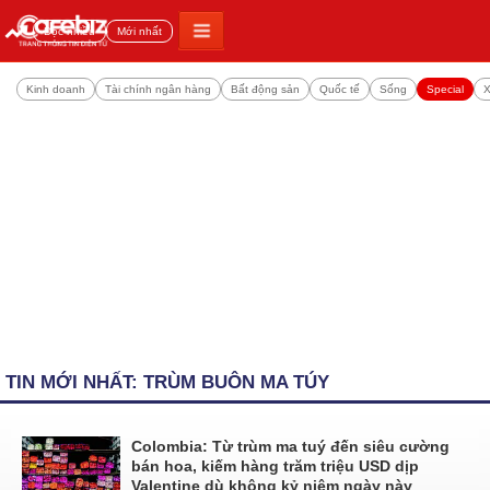
Đọc nhiều
Mới nhất
Kinh doanh
Tài chính ngân hàng
Bất động sản
Quốc tế
Sống
Special
X
TIN MỚI NHẤT: TRÙM BUÔN MA TÚY
Colombia: Từ trùm ma tuý đến siêu cường
bán hoa, kiếm hàng trăm triệu USD dịp
Valentine dù không kỷ niệm ngày này