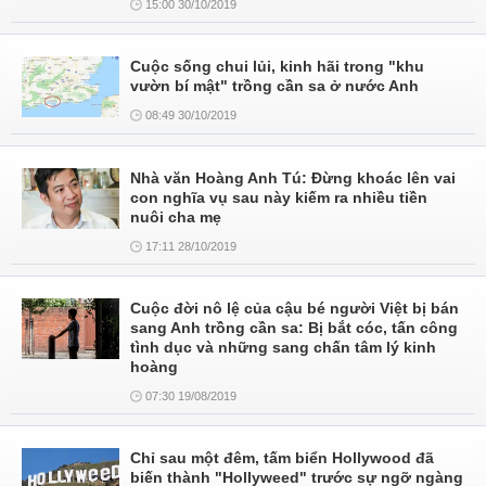
15:00 30/10/2019
Cuộc sống chui lủi, kinh hãi trong "khu
vườn bí mật" trồng cần sa ở nước Anh
08:49 30/10/2019
Nhà văn Hoàng Anh Tú: Đừng khoác lên vai
con nghĩa vụ sau này kiếm ra nhiều tiền
nuôi cha mẹ
17:11 28/10/2019
Cuộc đời nô lệ của cậu bé người Việt bị bán
sang Anh trồng cần sa: Bị bắt cóc, tấn công
tình dục và những sang chấn tâm lý kinh
hoàng
07:30 19/08/2019
Chỉ sau một đêm, tấm biển Hollywood đã
biến thành "Hollyweed" trước sự ngỡ ngàng