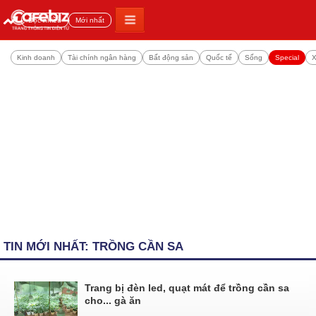
Đọc nhiều
Mới nhất
Kinh doanh
Tài chính ngân hàng
Bất động sản
Quốc tế
Sống
Special
X
TIN MỚI NHẤT: TRỒNG CẦN SA
Trang bị đèn led, quạt mát để trồng cần sa
cho... gà ăn