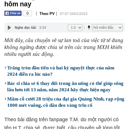
hôm nay
|
|
0
Theo PV
07:07 04/01/2024
Nghe đọc bài
3:34
Mới đây, câu chuyện về sự lan toả của việc tử tế đang
không ngừng được chia sẻ trên các trang MXH khiến
nhiều người xúc động.
Trăng tròn đầu tiên và hai kỳ nguyệt thực của năm
2024 diễn ra lúc nào?
Bác sĩ chia sẻ 6 thay đổi trong ăn uống có thể giúp sống
lâu hơn tới 13 năm, năm 2024 hãy thực hiện ngay
Mâm cỗ cưới 28 triệu của đại gia Quảng Ninh, rạp rộng
1000 mét vuông, cô dâu đeo vàng trĩu cổ
Theo bài đăng trên fanpage T.M. do một người có
tên H.T. chia sẻ, được biết, câu chuyện về lòng tốt