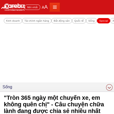
A
A
Đọc nhiều
Mới nhất
Kinh doanh
Tài chính ngân hàng
Bất động sản
Quốc tế
Sống
Special
X
Sống
"Tròn 365 ngày một chuyến xe, em
không quên chị" - Câu chuyện chữa
lành đang được chia sẻ nhiều nhất