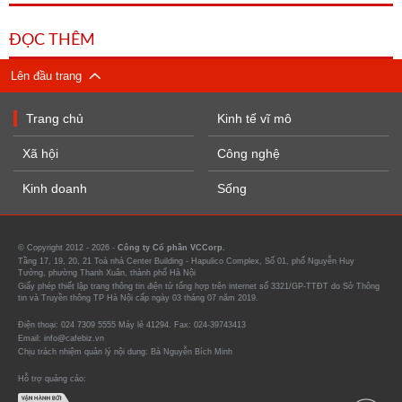
ĐỌC THÊM
Lên đầu trang
Trang chủ
Kinh tế vĩ mô
Xã hội
Công nghệ
Kinh doanh
Sống
© Copyright 2012 - 2026 -
Công ty Cổ phần VCCorp.
Tầng 17, 19, 20, 21 Toà nhà Center Building - Hapulico Complex, Số 01, phố Nguyễn Huy
Tưởng, phường Thanh Xuân, thành phố Hà Nội
Giấy phép thiết lập trang thông tin điện tử tổng hợp trên internet số 3321/GP-TTĐT do Sở Thông
tin và Truyền thông TP Hà Nội cấp ngày 03 tháng 07 năm 2019.
Điện thoại: 024 7309 5555 Máy lẻ 41294. Fax: 024-39743413
Email: info@cafebiz.vn
Chịu trách nhiệm quản lý nội dung: Bà Nguyễn Bích Minh
Hỗ trợ quảng cáo: