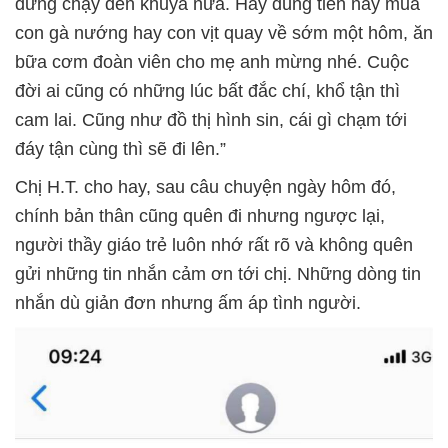
đừng chạy đến khuya nữa. Hãy dùng tiền này mua
con gà nướng hay con vịt quay về sớm một hôm, ăn
bữa cơm đoàn viên cho mẹ anh mừng nhé. Cuộc
đời ai cũng có những lúc bất đắc chí, khổ tận thì
cam lai. Cũng như đồ thị hình sin, cái gì chạm tới
đáy tận cùng thì sẽ đi lên.”
Chị H.T. cho hay, sau câu chuyện ngày hôm đó,
chính bản thân cũng quên đi nhưng ngược lại,
người thầy giáo trẻ luôn nhớ rất rõ và không quên
gửi những tin nhắn cảm ơn tới chị. Những dòng tin
nhắn dù giản đơn nhưng ấm áp tình người.