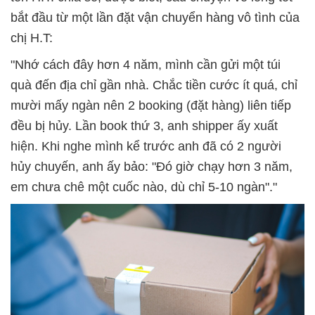
bắt đầu từ một lần đặt vận chuyển hàng vô tình của
chị H.T:
"Nhớ cách đây hơn 4 năm, mình cần gửi một túi
quà đến địa chỉ gần nhà. Chắc tiền cước ít quá, chỉ
mười mấy ngàn nên 2 booking (đặt hàng) liên tiếp
đều bị hủy. Lần book thứ 3, anh shipper ấy xuất
hiện. Khi nghe mình kể trước anh đã có 2 người
hủy chuyến, anh ấy bảo: "Đó giờ chạy hơn 3 năm,
em chưa chê một cuốc nào, dù chỉ 5-10 ngàn"."