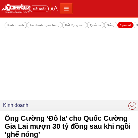
A
A
Đọc nhiều
Mới nhất
Kinh doanh
Tài chính ngân hàng
Bất động sản
Quốc tế
Sống
Special
X
Kinh doanh
Ông Cường ‘Đô la’ cho Quốc Cường
Gia Lai mượn 30 tỷ đồng sau khi ngồi
‘ghế nóng’