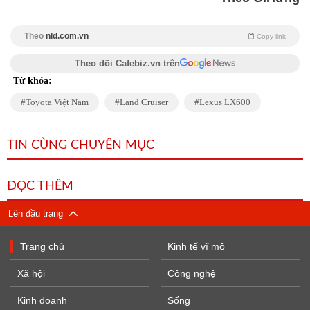
Theo
nld.com.vn
Copy link
Theo dõi Cafebiz.vn trên
Từ khóa:
Toyota Việt Nam
Land Cruiser
Lexus LX600
TIN CÙNG CHUYÊN MỤC
ĐỌC THÊM
Lên đầu trang
Trang chủ
Kinh tế vĩ mô
Xã hội
Công nghệ
Kinh doanh
Sống