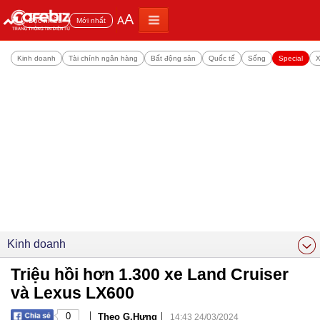
A
A
Đọc nhiều
Mới nhất
Kinh doanh
Tài chính ngân hàng
Bất động sản
Quốc tế
Sống
Special
X
Kinh doanh
Triệu hồi hơn 1.300 xe Land Cruiser
và Lexus LX600
|
|
0
Theo G.Hưng
14:43 24/03/2024